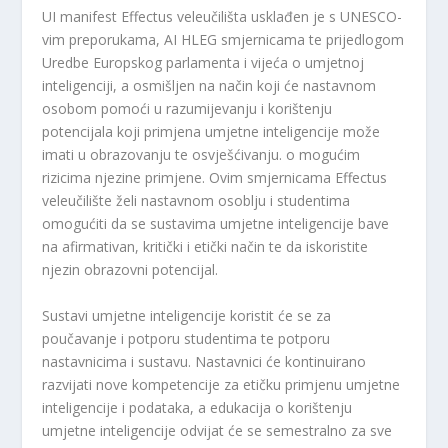
UI manifest Effectus veleučilišta usklađen je s UNESCO-
vim preporukama, AI HLEG smjernicama te prijedlogom
Uredbe Europskog parlamenta i vijeća o umjetnoj
inteligenciji, a osmišljen na način koji će nastavnom
osobom pomoći u razumijevanju i korištenju
potencijala koji primjena umjetne inteligencije može
imati u obrazovanju te osvješćivanju. o mogućim
rizicima njezine primjene. Ovim smjernicama Effectus
veleučilište želi nastavnom osoblju i studentima
omogućiti da se sustavima umjetne inteligencije bave
na afirmativan, kritički i etički način te da iskoristite
njezin obrazovni potencijal.
Sustavi umjetne inteligencije koristit će se za
poučavanje i potporu studentima te potporu
nastavnicima i sustavu. Nastavnici će kontinuirano
razvijati nove kompetencije za etičku primjenu umjetne
inteligencije i podataka, a edukacija o korištenju
umjetne inteligencije odvijat će se semestralno za sve