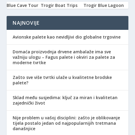
Blue Cave Tour
Trogir Boat Trips
Trogir Blue Lagoon
NAJNOVIJE
Avionske palete kao nevidljivi dio globalne trgovine
Domaća proizvodnja drvene ambalaže ima sve
važniju ulogu – Fagus palete i okviri za palete za
moderne tvrtke
Zašto sve više tvrtki ulaže u kvalitetne brodske
palete?
Sklad među susjedima: ključ za miran i kvalitetan
zajednički život
Nije problem u vašoj disciplini: zašto je oblikovanje
tijela postalo jedan od najpopularnijih tretmana
današnjice