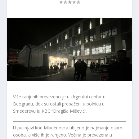
Više ranjenih prevezeno je u Urgentni centar u
Beogradu, dok su ostali prebačeni u bolnicu u
Smederevu iu KBC “Dragiša Mišević”.
U pucnjavi kod Mladenovca ubijeno je najmanje osam
osoba, a više ih je ranjeno. Većina je prevezena u