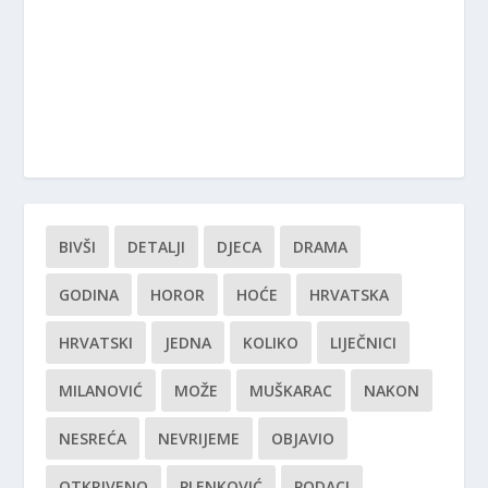
BIVŠI
DETALJI
DJECA
DRAMA
GODINA
HOROR
HOĆE
HRVATSKA
HRVATSKI
JEDNA
KOLIKO
LIJEČNICI
MILANOVIĆ
MOŽE
MUŠKARAC
NAKON
NESREĆA
NEVRIJEME
OBJAVIO
OTKRIVENO
PLENKOVIĆ
PODACI