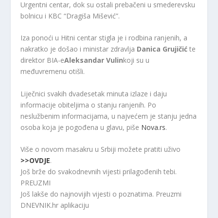
Urgentni centar, dok su ostali prebačeni u smederevsku
bolnicu i KBC “Dragiša Mišević”.
Iza ponoći u Hitni centar stigla je i rodbina ranjenih, a
nakratko je došao i ministar zdravlja
Danica Grujičić
te
direktor BIA-e
Aleksandar Vulin
koji su u
međuvremenu otišli.
Liječnici svakih dvadesetak minuta izlaze i daju
informacije obiteljima o stanju ranjenih. Po
neslužbenim informacijama, u najvećem je stanju jedna
osoba koja je pogođena u glavu, piše
Nova.rs
.
Više o novom masakru u Srbiji možete pratiti uživo
>>OVDJE
.
Još brže do svakodnevnih vijesti prilagođenih tebi.
PREUZMI
Još lakše do najnovijih vijesti o poznatima. Preuzmi
DNEVNIK.hr
aplikaciju