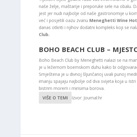
naše želje, maštarije i preporuke sele na obalu. 
jest jer nudi najbolje od naše gastronomije u ko
već i posjetili oazu zvanu
Meneghetti Wine Hot
danas otkriti i njihov dodatni kompleks koji se na
Club.
BOHO BEACH CLUB – MJEST
Boho Beach Club by Meneghetti nalazi se na manj
je u ležernom boemskom duhu kako bi odgovarao lj
Smještena je u divnoj šljunčanoj uvali punoj med
imanju spajaju najbolje od dva svijeta koja u Istr
bistrim morem i mirisima borova.
VIŠE O TEMI
Izvor: Journal.hr