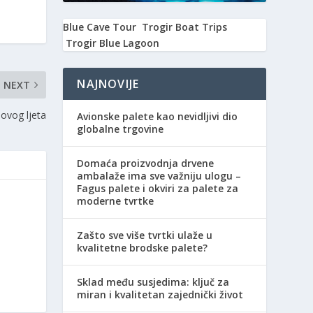
Blue Cave Tour
Trogir Boat Trips
Trogir Blue Lagoon
NAJNOVIJE
NEXT
 ovog ljeta
Avionske palete kao nevidljivi dio
globalne trgovine
Domaća proizvodnja drvene
ambalaže ima sve važniju ulogu –
Fagus palete i okviri za palete za
moderne tvrtke
Zašto sve više tvrtki ulaže u
kvalitetne brodske palete?
Sklad među susjedima: ključ za
miran i kvalitetan zajednički život