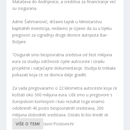
Mataševa do Andrijevice, a sredstva za financiranje već
su osigurana.
Admir Šahmanović, državni tajnik u Ministarstvu
kapitalnih investicija, nedavno je izjavio da su u tijeku
pregovori za izgradnju druge dionice autoputa Bar-
Boljare.
“Osigurali smo bespovratna sredstva od šest milijuna
eura za studiju održivosti cijele autoceste i izradu
projektne i natječajne dokumentacije. Studija bi trebala
pokazati koja će se dionica dalje graditi.
Za sada pregovaramo o 22 kilometra autoceste koja će
koštati oko 500 milijuna eura. Ušli smo u pregovore s
Europskom komisijom i kao rezultat toga imamo
odobrenih 40 posto bespovratnih sredstava, 200
milijuna slobodnih sredstava. Ostalo bi bio kredit sk
VIŠE O TEMI
Izvor:Poslovni.hr