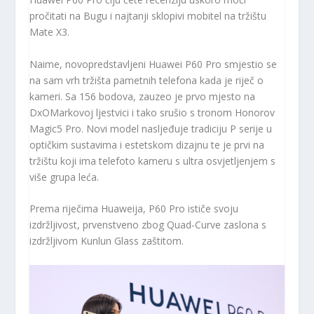
pročitati na Bugu i najtanji sklopivi mobitel na tržištu
Mate X3.
Naime, novopredstavljeni Huawei P60 Pro smjestio se
na sam vrh tržišta pametnih telefona kada je riječ o
kameri. Sa 156 bodova, zauzeo je prvo mjesto na
DxOMarkovoj ljestvici i tako srušio s tronom Honorov
Magic5 Pro. Novi model nasljeđuje tradiciju P serije u
optičkim sustavima i estetskom dizajnu te je prvi na
tržištu koji ima telefoto kameru s ultra osvjetljenjem s
više grupa leća.
Prema riječima Huaweija, P60 Pro ističe svoju
izdržljivost, prvenstveno zbog Quad-Curve zaslona s
izdržljivom Kunlun Glass zaštitom.