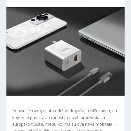
Huawei je ovoga puta održao događaj u Münchenu, na
kojem je predstavio mnoštvo novih proizvoda za
europsko tržište, među kojima su dva nova mobitela –
Huawei P60 Pro čiju ćete recenziju uskoro moći