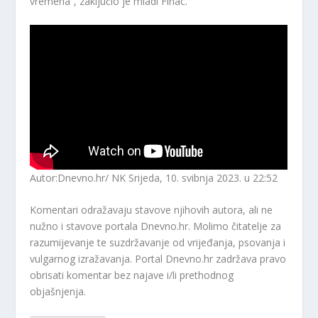
vremena”, zaključio je mladi Finac.
Autor:Dnevno.hr/ NK
Srijeda, 10. svibnja 2023. u 22:52
Komentari odražavaju stavove njihovih autora, ali ne
nužno i stavove portala Dnevno.hr. Molimo čitatelje za
razumijevanje te suzdržavanje od vrijeđanja, psovanja i
vulgarnog izražavanja. Portal Dnevno.hr zadržava pravo
obrisati komentar bez najave i/li prethodnog
objašnjenja.