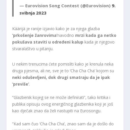
— Eurovision Song Contest (@Eurovision)
9.
svibnja 2023
Käärijä je ranije izjavio kako je za njega glazba
‘prkošenje žanrovima’
navodno
mrzi kada ga netko
pokušava staviti u određeni kalup
kada je njegovo
stvaralaštvo u pitanju.
U nekim trenucima ćete pomisliti kako je krenula neka
druga pjesma, ali ne, sve je to ‘Cha Cha Cha’ kojom su
neki oduševljeni, dok drugi smatraju da je ipak
‘previše’
.
”Glazbenik kojeg se ne može definirati”, tako kritika i
publika opisuju ovog energičnog glazbenika koji je još
kao dječak znao da želi nastupiti na Eurosongu.
”Kad sam čuo ‘Cha Cha Cha’, znao sam da je došlo do