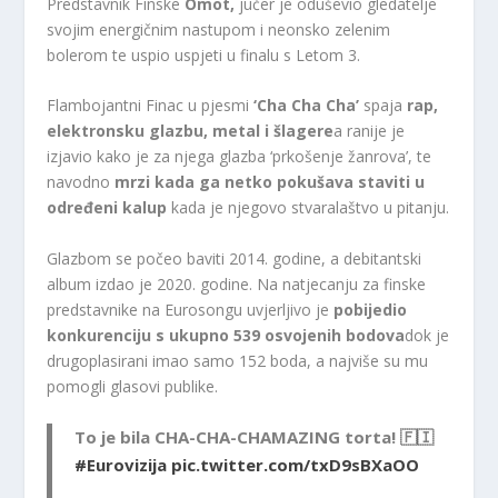
Predstavnik Finske
Omot,
jučer je oduševio gledatelje
svojim energičnim nastupom i neonsko zelenim
bolerom te uspio uspjeti u finalu s Letom 3.
Flambojantni Finac u pjesmi
‘Cha Cha Cha’
spaja
rap,
elektronsku glazbu, metal i šlagere
a ranije je
izjavio kako je za njega glazba ‘prkošenje žanrova’, te
navodno
mrzi kada ga netko pokušava staviti u
određeni kalup
kada je njegovo stvaralaštvo u pitanju.
Glazbom se počeo baviti 2014. godine, a debitantski
album izdao je 2020. godine. Na natjecanju za finske
predstavnike na Eurosongu uvjerljivo je
pobijedio
konkurenciju s ukupno 539 osvojenih bodova
dok je
drugoplasirani imao samo 152 boda, a najviše su mu
pomogli glasovi publike.
To je bila CHA-CHA-CHAMAZING torta! 🇫🇮
#Eurovizija
pic.twitter.com/txD9sBXaOO