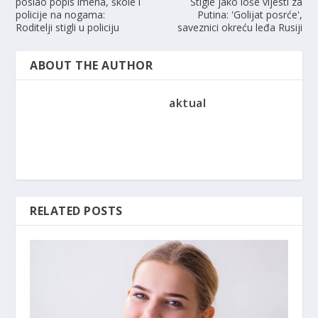
poslao popis imena, škole i
Stigle jako loše vijesti za
policije na nogama:
Putina: 'Golijat posrće',
Roditelji stigli u policiju
saveznici okreću leđa Rusiji
ABOUT THE AUTHOR
aktual
RELATED POSTS