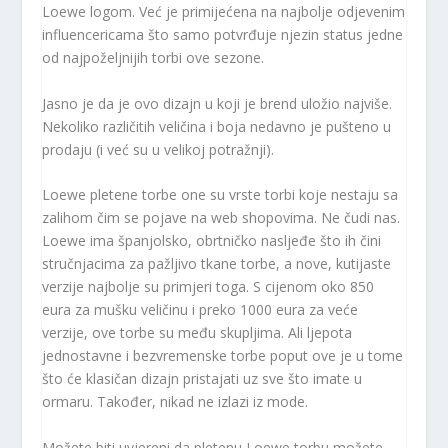
Loewe logom. Već je primijećena na najbolje odjevenim
influencericama što samo potvrđuje njezin status jedne
od najpoželjnijih torbi ove sezone.
Jasno je da je ovo dizajn u koji je brend uložio najviše.
Nekoliko različitih veličina i boja nedavno je pušteno u
prodaju (i već su u velikoj potražnji).
Loewe pletene torbe one su vrste torbi koje nestaju sa
zalihom čim se pojave na web shopovima. Ne čudi nas.
Loewe ima španjolsko, obrtničko nasljeđe što ih čini
stručnjacima za pažljivo tkane torbe, a nove, kutijaste
verzije najbolje su primjeri toga. S cijenom oko 850
eura za mušku veličinu i preko 1000 eura za veće
verzije, ove torbe su među skupljima. Ali ljepota
jednostavne i bezvremenske torbe poput ove je u tome
što će klasičan dizajn pristajati uz sve što imate u
ormaru. Također, nikad ne izlazi iz mode.
Možete biti uvjereni da pletenu Loewe torbu možete