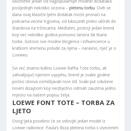
iskoristite jedan od najpopularnijih modnih dodataka
posljednjih nekoliko sezona –
pletenu torbu
. Ovih se
dana ovaj klasični ljetni dodatak može pronaći na
policama većine trgovina, od luksuznih preko uličnih do
štandova na tržnicama. Međutim, postoji jedan brend
koji već nekoliko godina ponovno lansira šik tkane
torbe. Gotovo sve modne blogerice i influencerice u
kratkom vremenu polude za njima – naravno, riječ je o
Loeweu.
Svi već znamo kultnu Loewe Raffia Tote torbu, ali
zahvaljujući njenom uspjehu, brend je svake godine
počeo iznova osmišljavati novi stil. Svaki put oduševe
novim dizajnom koji neizbježno odmah zauzima jedno
mjesto na našem popisu želja.
LOEWE FONT TOTE – TORBA ZA
LJETO
Ovog ljeta posebno će se izdvojiti jedan model iz
Loewe radionice. Paula’s Ibiza pletena torba s izvezenim