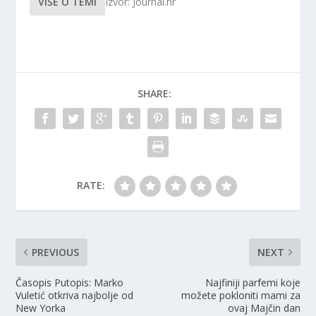
VIŠE O TEMI
Izvor: Journal.hr
SHARE:
RATE:
PREVIOUS
NEXT
Časopis Putopis: Marko
Najfiniji parfemi koje
Vuletić otkriva najbolje od
možete pokloniti mami za
New Yorka
ovaj Majčin dan