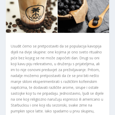
Usudit ćemo se pretpostaviti da se populacija kavopija
dijeli na dvije skupine: one kojima je ono sveto ritualno
piće bez kojeg se ne može započeti dan. Drugi su oni
koji kavu piju rekreativno, u druženju s prijateljima, ali
im to nije osnovni preduvjet za preživljavanje. Pritom,
nadalje možemo pretpostaviti da će se prvi biti nešto
manje skloni eksperimentirati s različitim kofeinskim
napitcima, te dodavati različite arome, sirupe i ostale
sastojke koji tu ne pripadaju. Jednostavno, ljudi se dijele
na one koji religiozno naručuju espresso ili americano u
Starbucksu i one koji idu sezonski, svake zime na
pumpkin spice latte. Iako spadamo u prvu skupinu,