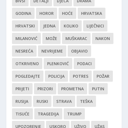
BIVŠI
DETALJI
DJECA
DRAMA
GODINA
HOROR
HOĆE
HRVATSKA
HRVATSKI
JEDNA
KOLIKO
LIJEČNICI
MILANOVIĆ
MOŽE
MUŠKARAC
NAKON
NESREĆA
NEVRIJEME
OBJAVIO
OTKRIVENO
PLENKOVIĆ
PODACI
POGLEDAJTE
POLICIJA
POTRES
POŽAR
PRIJETI
PRIZORI
PROMETNA
PUTIN
RUSIJA
RUSKI
STRAVA
TEŠKA
TISUĆE
TRAGEDIJA
TRUMP
UPOZORENJE
USKORO
UŽIVO
UŽAS