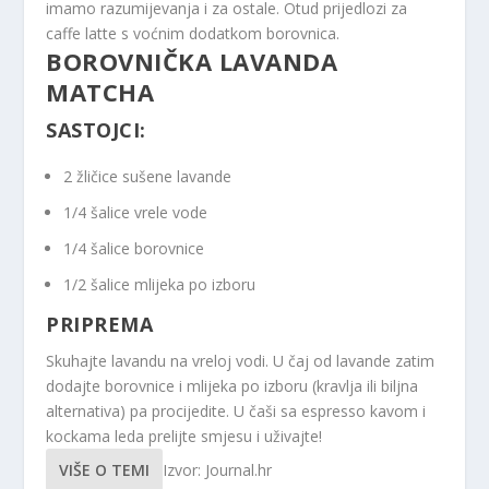
imamo razumijevanja i za ostale. Otud prijedlozi za
caffe latte s voćnim dodatkom borovnica.
BOROVNIČKA LAVANDA
MATCHA
SASTOJCI:
2 žličice sušene lavande
1/4 šalice vrele vode
1/4 šalice borovnice
1/2 šalice mlijeka po izboru
PRIPREMA
Skuhajte lavandu na vreloj vodi. U čaj od lavande zatim
dodajte borovnice i mlijeka po izboru (kravlja ili biljna
alternativa) pa procijedite. U čaši sa espresso kavom i
kockama leda prelijte smjesu i uživajte!
VIŠE O TEMI
Izvor: Journal.hr