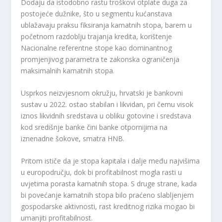
Dodaju da istodobno rastu troškovi otplate duga za
postojeće dužnike, što u segmentu kućanstava
ublažavaju praksu fiksiranja kamatnih stopa, barem u
početnom razdoblju trajanja kredita, korištenje
Nacionalne referentne stope kao dominantnog
promjenjivog parametra te zakonska ograničenja
maksimalnih kamatnih stopa.
Usprkos neizvjesnom okružju, hrvatski je bankovni
sustav u 2022. ostao stabilan i likvidan, pri čemu visok
iznos likvidnih sredstava u obliku gotovine i sredstava
kod središnje banke čini banke otpornijima na
iznenadne šokove, smatra HNB.
Pritom ističe da je stopa kapitala i dalje među najvišima
u europodručju, dok bi profitabilnost mogla rasti u
uvjetima porasta kamatnih stopa. S druge strane, kada
bi povećanje kamatnih stopa bilo praćeno slabljenjem
gospodarske aktivnosti, rast kreditnog rizika mogao bi
umanjiti profitabilnost.