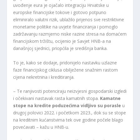
uvođenje eura je ojačalo integraciju Hrvatske u
europske financijske tokove i gotovo potpuno
eliminiralo valutni rizik, ublažilo prijenos sve restriktivne
monetarne politike na uvjete financiranja i pomoglo
zadržavanju razmjerno niske razine stresa na domaćem
financijskom tržištu, ocijenio je Savjet HNB-a na
današnjoj sjednici, priopćila je središnja banka.
To je, kako se dodaje, pridonijelo nastavku uzlazne
faze financijskog ciklusa obilježene snažnim rastom
cijena nekretnina i kreditiranja.
– Te ranjivosti potenciraju neizvjesni gospodarski izgledi
i očekivani nastavak rasta kamatnih stopa.
Kamatne
stope na kredite poduzećima vidljivo su porasle
u
drugoj polovici 2022. i početkom 2023., dok su se stope
na kreditnim kućanstvima tek ove godine počele blago
povećavati – kažu u HNB-u.