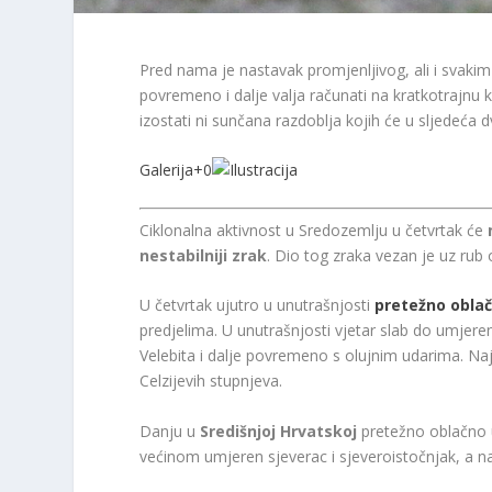
Pred nama je nastavak promjenljivog, ali i svak
povremeno i dalje valja računati na kratkotrajnu k
izostati ni sunčana razdoblja kojih će u sljedeća d
Galerija
+
0
Ciklonalna aktivnost u Sredozemlju u četvrtak će
nestabilniji zrak
. Dio tog zraka vezan je uz rub 
U četvrtak ujutro u unutrašnjosti
pretežno obla
predjelima. U unutrašnjosti vjetar slab do umjere
Velebita i dalje povremeno s olujnim udarima. Na
Celzijevih stupnjeva.
Danju u
Središnjoj Hrvatskoj
pretežno oblačno 
većinom umjeren sjeverac i sjeveroistočnjak, a n