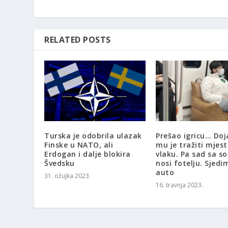
RELATED POSTS
Turska je odobrila ulazak
Prešao igricu… Doj
Finske u NATO, ali
mu je tražiti mjest
Erdogan i dalje blokira
vlaku. Pa sad sa 
Švedsku
nosi fotelju. Sjedi
auto
31. ožujka 2023.
16. travnja 2023.