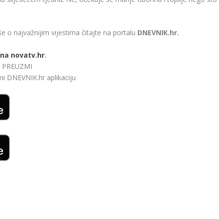
še o najvažnijim vijestima čitajte na portalu
DNEVNIK.hr.
na novatv.hr
.
bi. PREUZMI
zmi
DNEVNIK.hr
aplikaciju