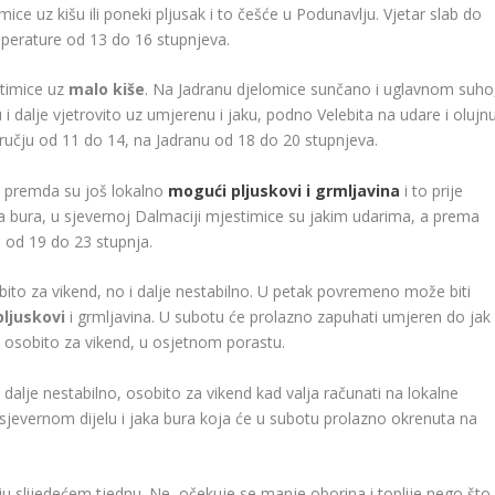
ce uz kišu ili poneki pljusak i to češće u Podunavlju. Vjetar slab do
mperature od 13 do 16 stupnjeva.
timice uz
malo kiše
. Na Jadranu djelomice sunčano i uglavnom suho
i dalje vjetrovito uz umjerenu i jaku, podno Velebita na udare i olujn
učju od 11 do 14, na Jadranu od 18 do 20 stupnjeva.
 premda su još lokalno
mogući pljuskovi i grmljavina
i to prije
a bura, u sjevernoj Dalmaciji mjestimice su jakim udarima, a prema
od 19 do 23 stupnja.
bito za vikend, no i dalje nestabilno. U petak povremeno može biti
pljuskovi
i grmljavina. U subotu će prolazno zapuhati umjeren do jak
, osobito za vikend, u osjetnom porastu.
 I dalje nestabilno, osobito za vikend kad valja računati na lokalne
a sjevernom dijelu i jaka bura koja će u subotu prolazno okrenuta na
iu slijedećem tjednu. Ne, očekuje se manje oborina i toplije nego što