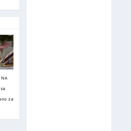
A NA
nsa
ano za