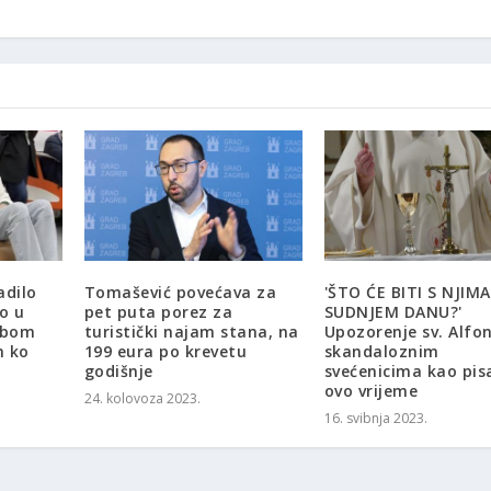
adilo
Tomašević povećava za
'ŠTO ĆE BITI S NJIM
o u
pet puta porez za
SUDNJEM DANU?'
sobom
turistički najam stana, na
Upozorenje sv. Alfo
m ko
199 eura po krevetu
skandaloznim
godišnje
svećenicima kao pis
ovo vrijeme
24. kolovoza 2023.
16. svibnja 2023.