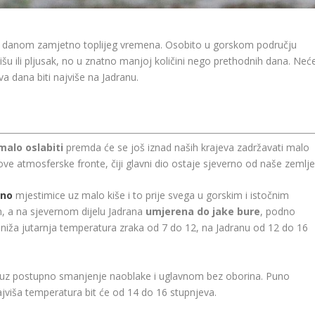
im danom zamjetno toplijeg vremena. Osobito u gorskom području
išu ili pljusak, no u znatno manjoj količini nego prethodnih dana. Neć
va dana biti najviše na Jadranu.
malo oslabiti
premda će se još iznad naših krajeva zadržavati malo
ove atmosferske fronte, čiji glavni dio ostaje sjeverno od naše zemlje
čno
mjestimice uz malo kiše i to prije svega u gorskim i istočnim
n, a na sjevernom dijelu Jadrana
umjerena do jake bure
, podno
jniža jutarnja temperatura zraka od 7 do 12, na Jadranu od 12 do 16
uz postupno smanjenje naoblake i uglavnom bez oborina. Puno
ajviša temperatura bit će od 14 do 16 stupnjeva.