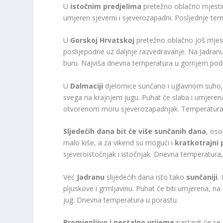
U
istočnim predjelima
pretežno oblačno mjestimi
umjeren sjeverni i sjeverozapadni. Posljednje te
U
Gorskoj Hrvatskoj
pretežno oblačno još mjes
poslijepodne uz daljnje razvedravanje. Na Jadranu 
buru. Najviša dnevna temperatura u gornjem podr
U
Dalmaciji
djelomice sunčano i uglavnom suho,
svega na krajnjem jugu. Puhat će slaba i umjeren
otvorenom moru sjeverozapadnjak. Temperatura 
Sljedećih dana bit će više sunčanih dana
, oso
malo kiše, a za vikend su mogući i
kratkotrajni 
sjeveroistočnjak i istočnjak. Dnevna temperatura
Već
Jadranu
slijedećih dana isto tako
sunčaniji
.
pljuskove i grmljavinu. Puhat će biti umjerena, n
jug. Dnevna temperatura u porastu.
Promjenljivo i nestalno vrijeme
nastavit će se 