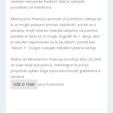
savezne mirovinske fondove, dok je nastavilo
posuđivati ​​od investitora.
Ministarstvo financija upozorilo je početkom svibnja da
bi se moglo potpuno prestati zaduživati ​​i početi se u
plaćanju svojih obveza oslanjati isključivo na porezne
primitke te da bi se to moglo dogoditi do 1. lipnja, iako
je također napomenulo da bi taj datum, poznat kao
“datum X”, mogao nastupiti nekoliko tjedana kasnije.
Budući da Ministarstvo financija posuđuje blizu 20 centi
za svaki dolar koji potroši, Washington bi počeo
propuštati isplatu duga zajmodavcima i(li) građanima ili
obojima
VIŠE O TEMI
Izvor:Poslovni.hr