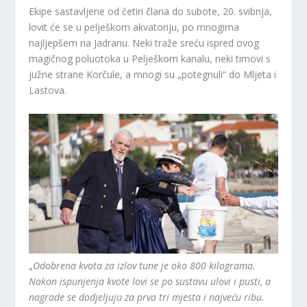
Ekipe sastavljene od četiri člana do subote, 20. svibnja,
lovit će se u pelješkom akvatoriju, po mnogima
najljepšem na Jadranu. Neki traže sreću ispred ovog
magičnog poluotoka u Pelješkom kanalu, neki timovi s
južne strane Korčule, a mnogi su „potegnuli“ do Mljeta i
Lastova.
„
Odobrena kvota za izlov tune je oko 800 kilograma.
Nakon ispunjenja kvote lovi se po sustavu ulovi i pusti, a
nagrade se dodjeljuju za prva tri mjesta i najveću ribu.