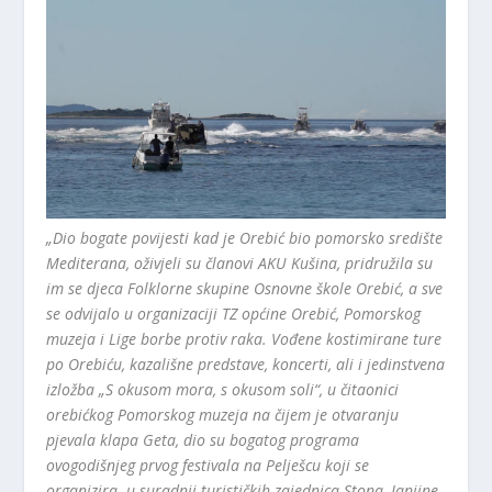
„Dio bogate povijesti kad je Orebić bio pomorsko središte
Mediterana, oživjeli su članovi AKU Kušina, pridružila su
im se djeca Folklorne skupine Osnovne škole Orebić, a sve
se odvijalo u organizaciji TZ općine Orebić, Pomorskog
muzeja i Lige borbe protiv raka. Vođene kostimirane ture
po Orebiću, kazališne predstave, koncerti, ali i jedinstvena
izložba „S okusom mora, s okusom soli“, u čitaonici
orebićkog Pomorskog muzeja na čijem je otvaranju
pjevala klapa Geta, dio su bogatog programa
ovogodišnjeg prvog festivala na Pelješcu koji se
organizira. u suradnji turističkih zajednica Stona, Janjine,