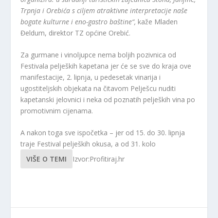
Trpnja i Orebića s ciljem atraktivne interpretacije naše
bogate kulturne i eno-gastro baštine“,
kaže Mladen
Đeldum, direktor TZ općine Orebić.
Za gurmane i vinoljupce nema boljih pozivnica od
Festivala peljeških kapetana jer će se sve do kraja ove
manifestacije, 2. lipnja, u pedesetak vinarija i
ugostiteljskih objekata na čitavom Pelješcu nuditi
kapetanski jelovnici i neka od poznatih peljeških vina po
promotivnim cijenama.
A nakon toga sve ispočetka – jer od 15. do 30. lipnja
traje Festival peljeških okusa, a od 31. kolo
VIŠE O TEMI
Izvor:Profitiraj.hr