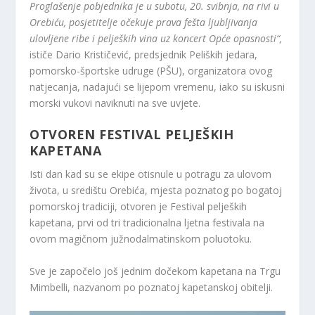
Proglašenje pobjednika je u subotu, 20. svibnja, na rivi u
Orebiću, posjetitelje očekuje prava fešta ljubljivanja
ulovljene ribe i peljeških vina uz koncert Opće opasnosti“,
ističe Dario Krističević, predsjednik Peliških jedara,
pomorsko-športske udruge (PŠU), organizatora ovog
natjecanja, nadajući se lijepom vremenu, iako su iskusni
morski vukovi naviknuti na sve uvjete.
OTVOREN FESTIVAL PELJEŠKIH
KAPETANA
Isti dan kad su se ekipe otisnule u potragu za ulovom
života, u središtu Orebića, mjesta poznatog po bogatoj
pomorskoj tradiciji, otvoren je Festival peljeških
kapetana, prvi od tri tradicionalna ljetna festivala na
ovom magičnom južnodalmatinskom poluotoku.
Sve je započelo još jednim dočekom kapetana na Trgu
Mimbelli, nazvanom po poznatoj kapetanskoj obitelji.