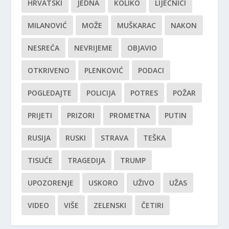
HRVATSKI
JEDNA
KOLIKO
LIJEČNICI
MILANOVIĆ
MOŽE
MUŠKARAC
NAKON
NESREĆA
NEVRIJEME
OBJAVIO
OTKRIVENO
PLENKOVIĆ
PODACI
POGLEDAJTE
POLICIJA
POTRES
POŽAR
PRIJETI
PRIZORI
PROMETNA
PUTIN
RUSIJA
RUSKI
STRAVA
TEŠKA
TISUĆE
TRAGEDIJA
TRUMP
UPOZORENJE
USKORO
UŽIVO
UŽAS
VIDEO
VIŠE
ZELENSKI
ČETIRI