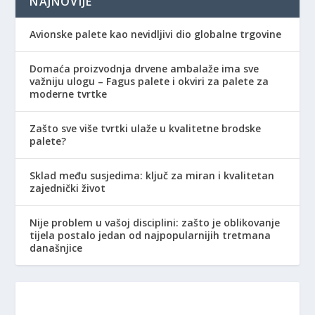
NAJNOVIJE
Avionske palete kao nevidljivi dio globalne trgovine
Domaća proizvodnja drvene ambalaže ima sve
važniju ulogu – Fagus palete i okviri za palete za
moderne tvrtke
Zašto sve više tvrtki ulaže u kvalitetne brodske
palete?
Sklad među susjedima: ključ za miran i kvalitetan
zajednički život
Nije problem u vašoj disciplini: zašto je oblikovanje
tijela postalo jedan od najpopularnijih tretmana
današnjice