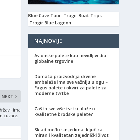
Blue Cave Tour
Trogir Boat Trips
Trogir Blue Lagoon
NAJNOVIJE
Avionske palete kao nevidljivi dio
globalne trgovine
Domaća proizvodnja drvene
ambalaže ima sve važniju ulogu –
Fagus palete i okviri za palete za
moderne tvrtke
NEXT
Zašto sve više tvrtki ulaže u
državi: Ima
kvalitetne brodske palete?
pse čuvare…
Sklad među susjedima: ključ za
miran i kvalitetan zajednički život