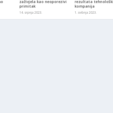
mo
zaživjela kao neoporezivi
rezultata tehnološk
primitak
kompanija
14. srpnja 2023.
1. svibnja 2023.