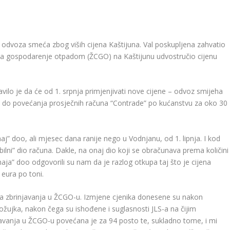
ne odvoza smeća zbog viših cijena Kaštijuna. Val poskupljena zahvatio
ar za gospodarenje otpadom (ŽCGO) na Kaštijunu udvostručio cijenu
o je da će od 1. srpnja primjenjivati ​​nove cijene – odvoz smijeha
ti do povećanja prosječnih računa “Contrade” po kućanstvu za oko 30
maj” doo, ali mjesec dana ranije nego u Vodnjanu, od 1. lipnja. I kod
ilni” dio računa. Dakle, na onaj dio koji se obračunava prema količini
a” doo odgovorili su nam da je razlog otkupa taj što je cijena
eura po toni.
roška zbrinjavanja u ŽCGO-u. Izmjene cjenika donesene su nakon
ožujka, nakon čega su ishođene i suglasnosti JLS-a na čijim
javanja u ŽCGO-u povećana je za 94 posto te, sukladno tome, i mi