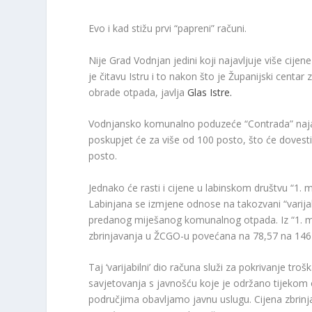
Evo i kad stižu prvi “papreni” računi.
Nije Grad Vodnjan jedini koji najavljuje više cije
je čitavu Istru i to nakon što je Županijski cent
obrade otpada, javlja
Glas Istre.
Vodnjansko komunalno poduzeće “Contrada” najavil
poskupjet će za više od 100 posto, što će doves
posto.
Jednako će rasti i cijene u labinskom društvu “1. 
Labinjana se izmjene odnose na takozvani “varijab
predanog miješanog komunalnog otpada. Iz “1. maj
zbrinjavanja u ŽCGO-u povećana na 78,57 na 146 
Taj ‘varijabilni’ dio računa služi za pokrivanje t
savjetovanja s javnošću koje je održano tijekom 
područjima obavljamo javnu uslugu. Cijena zbrin