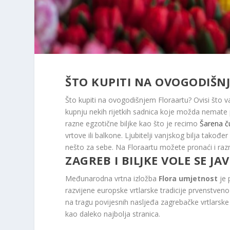
ŠTO KUPITI NA OVOGODIŠN
Što kupiti na ovogodišnjem Floraartu? Ovisi što va
kupnju nekih rijetkih sadnica koje možda nemate p
razne egzotične biljke kao što je recimo
Šarena č
vrtove ili balkone. Ljubitelji vanjskog bilja tako
nešto za sebe. Na Floraartu možete pronaći i raz
ZAGREB I BILJKE VOLE SE JA
Međunarodna vrtna izložba
Flora umjetnost
je 
razvijene europske vrtlarske tradicije prvenstven
na tragu povijesnih nasljeđa zagrebačke vrtlarske
kao daleko najbolja stranica.