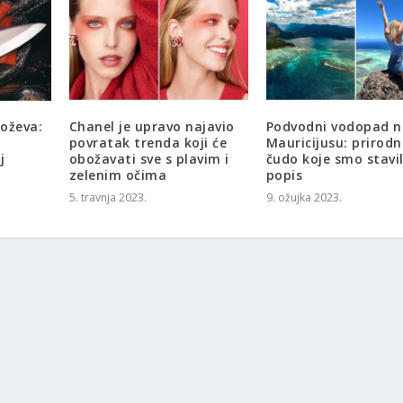
oževa:
Chanel je upravo najavio
Podvodni vodopad n
povratak trenda koji će
Mauricijusu: prirod
j
obožavati sve s plavim i
čudo koje smo stavil
zelenim očima
popis
5. travnja 2023.
9. ožujka 2023.