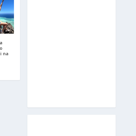
a
no
i na