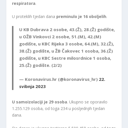
respiratora
.
U proteklih tjedan dana
preminulo je 16 oboljelih
.
U KB Dubrava 2 osobe, 43.(Ž), 28.(Ž) godište,
u OŽB Vinkovci 2 osobe, 51.(M), 42.(M)
godište, u KBC Rijeka 3 osobe, 64.(M), 32.(Ž),
38.(Ž) godište, u ŽB Čakovec 1 osoba, 36.(Ž)
godište, u KBC Sestre milosrdnice 1 osoba,
25.(Ž) godište. (2/2)
— Koronavirus.hr (@koronavirus_hr)
22.
svibnja 2023
U samoizolaciji je 29 osoba
. Ukupno se oporavilo
1.255.129 osoba, od toga 234 u posljednjih tjedan
dana.