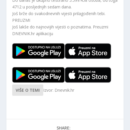
Do danas je ukupno testirano 5.599.458 osoba, od toga
4712 u posljednjih sedam dana.
Još brže do svakodnevnih vijesti prilagođenih tebi.
PREUZMI
Još lakše do najnovijih vijesti o poznatima. Preuzmi
DNEVNIK.hr
aplikaciju
VIŠE O TEMI
Izvor: Dnevnik.hr
SHARE: