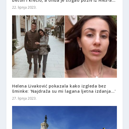
beton i krečio, a onda je stigao poziv iz HNS-a…
22. lipnja 2023.
Helena Livaković pokazala kako izgleda bez
šminke: 'Najdraža su mi lagana ljetna izdanja…'
27. lipnja 2023.