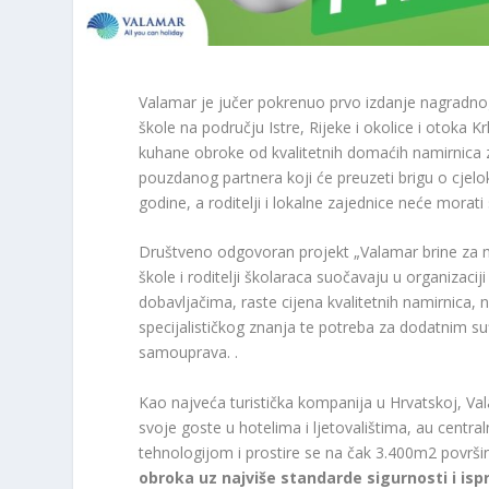
Valamar je jučer pokrenuo prvo izdanje nagradn
škole na području Istre, Rijeke i okolice i otoka 
kuhane obroke od kvalitetnih domaćih namirnica z
pouzdanog partnera koji će preuzeti brigu o cjelok
godine, a roditelji i lokalne zajednice neće morati
Društveno odgovoran projekt „Valamar brine za 
škole i roditelji školaraca suočavaju u organizaci
dobavljačima, raste cijena kvalitetnih namirnica,
specijalističkog znanja te potreba za dodatnim sufi
samouprava. .
Kao najveća turistička kompanija u Hrvatskoj, Va
svoje goste u hotelima i ljetovalištima, au centra
tehnologijom i prostire se na čak 3.400m2 površ
obroka uz najviše standarde sigurnosti i isp