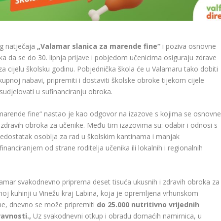
og natječaja
„Valamar slanica za marende fine“
i poziva osnovne
Krka da se do 30. lipnja prijave i pobjedom učenicima osiguraju zdrave
a cijelu školsku godinu. Pobjednička škola će u Valamaru tako dobiti
upnoj nabavi, pripremiti i dostaviti školske obroke tijekom cijele
 sudjelovati u sufinanciranju obroka.
marende fine“ nastao je kao odgovor na izazove s kojima se osnovn
ji zdravih obroka za učenike. Među tim izazovima su: odabir i odnosi s
 nedostatak osoblja za rad u školskim kantinama i manjak
nanciranjem od strane roditelja učenika ili lokalnih i regionalnih
lamar svakodnevno priprema deset tisuća ukusnih i zdravih obroka za
lnoj kuhinji u Vinežu kraj Labina, koja je opremljena vrhunskom
ine, dnevno se može pripremiti
do 25.000 nutritivno vrijednih
ravnosti.,
Uz svakodnevni otkup i obradu domaćih namirnica, u