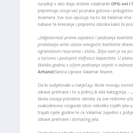
suradnji s oko dvije stotine odabranih
OPG-ovi i 
pripremaju svoja već poznata gotova i polugotov
Kvarnera. Sve ovo upućuje na to da Valamar ima s
nabave te kreiranje i pripremu obroka kako bi po
„
Odgovornost prema zajednici i podizanje kvalitete 
predstavlja veliki izazov omogućiti kvalitetne dne
ograničenim resursima i slično. Želja nam je na pri
u turizmu i postojeće Valfresco kapacitete. U planu
školsku godinu s ciljem podizanja svijesti o važnos
Arhanić
članica Uprave Valamar Riviere.
Da bi sudjelovale u natječaju škole moraju osmisli
zdrave prehrane i to u jednoj ili više kategorija –
škola osvaja potrebne obroke za sve redovne učen
svakodnevno osigurati izbor nekoliko toplih jela u
trajati cijele godine te će Valamar zajedno s po
zdrave prehrane i domaćeg jela.
Osim prve nagrade, na natječaju „Valamar brine za