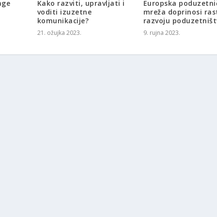
age
Kako razviti, upravljati i
Europska poduzetni
voditi izuzetne
mreža doprinosi ras
komunikacije?
razvoju poduzetniš
21. ožujka 2023.
9. rujna 2023.