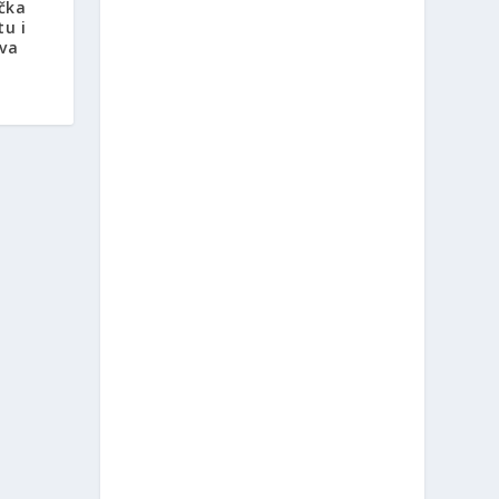
čka
tu i
tva