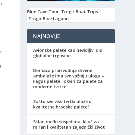
i
Blue Cave Tour
Trogir Boat Trips
Trogir Blue Lagoon
NAJNOVIJE
Avionske palete kao nevidljivi dio
a
globalne trgovine
n
Domaća proizvodnja drvene
ambalaže ima sve važniju ulogu –
Fagus palete i okviri za palete za
moderne tvrtke
Zašto sve više tvrtki ulaže u
kvalitetne brodske palete?
Sklad među susjedima: ključ za
miran i kvalitetan zajednički život