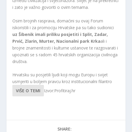
između civilizacija i svjetonazora. Svijet je na prekretnici
i zato je važno govoriti o ovim temama.
Osim brojnih rasprava, domaćini su ovaj Forum
iskoristili i za promociju Hrvatske pa su tako sudionici
uz Šibenik imali priliku posjetiti i Split, Zadar,
Prvić, Zlarin, Murter, Nacionalni park Krka
ali i
brojne znamenitosti i kulturne ustanove te razgovarati i
upoznati se s radom 45 hrvatskih organizacija civilnoga
društva.
Hrvatsku su posjetili ljudi koji mogu Europu i svijet
usmjeriti u boljem pravcu kroz institucionalni filantro
VIŠE O TEMI
Izvor:Profitiraj.hr
SHARE: