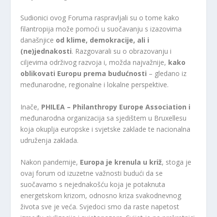
Sudionici ovog Foruma raspravljali su o tome kako
filantropija može pomoći u suočavanju s izazovima
današnjice
od klime, demokracije, ali i
(ne)jednakosti
. Razgovarali su o obrazovanju i
ciljevima održivog razvoja i, možda najvažnije,
kako
oblikovati Europu prema budućnosti
– gledano iz
međunarodne, regionalne i lokalne perspektive.
Inače,
PHILEA – Philanthropy Europe Association i
međunarodna organizacija sa sjedištem u Bruxellesu
koja okuplja europske i svjetske zaklade te nacionalna
udruženja zaklada.
Nakon pandemije,
Europa je krenula u križ
, stoga je
ovaj forum od izuzetne važnosti budući da se
suočavamo s nejednakošću koja je potaknuta
energetskom krizom, odnosno kriza svakodnevnog
života sve je veća. Svjedoci smo da raste napetost