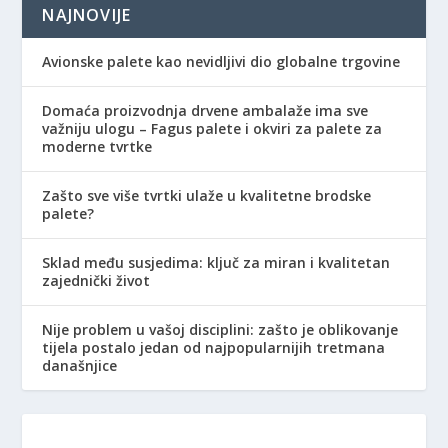
NAJNOVIJE
Avionske palete kao nevidljivi dio globalne trgovine
Domaća proizvodnja drvene ambalaže ima sve
važniju ulogu – Fagus palete i okviri za palete za
moderne tvrtke
Zašto sve više tvrtki ulaže u kvalitetne brodske
palete?
Sklad među susjedima: ključ za miran i kvalitetan
zajednički život
Nije problem u vašoj disciplini: zašto je oblikovanje
tijela postalo jedan od najpopularnijih tretmana
današnjice