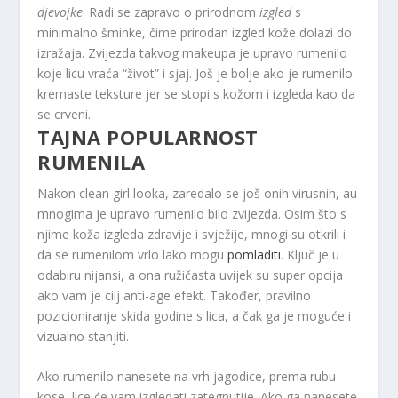
djevojke
. Radi se zapravo o prirodnom
izgled
s
minimalno šminke, čime prirodan izgled kože dolazi do
izražaja. Zvijezda takvog makeupa je upravo rumenilo
koje licu vraća “život” i sjaj. Još je bolje ako je rumenilo
kremaste teksture jer se stopi s kožom i izgleda kao da
se crveni.
TAJNA POPULARNOST
RUMENILA
Nakon clean girl looka, zaredalo se još onih virusnih, au
mnogima je upravo rumenilo bilo zvijezda. Osim što s
njime koža izgleda zdravije i svježije, mnogi su otkrili i
da se rumenilom vrlo lako mogu
pomladiti
. Ključ je u
odabiru nijansi, a ona ružičasta uvijek su super opcija
ako vam je cilj anti-age efekt. Također, pravilno
pozicioniranje skida godine s lica, a čak ga je moguće i
vizualno stanjiti.
Ako rumenilo nanesete na vrh jagodice, prema rubu
kose, lice će vam izgledati zategnutije. Ako ga nanesete