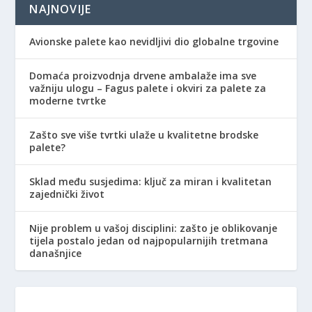
NAJNOVIJE
Avionske palete kao nevidljivi dio globalne trgovine
Domaća proizvodnja drvene ambalaže ima sve
važniju ulogu – Fagus palete i okviri za palete za
moderne tvrtke
Zašto sve više tvrtki ulaže u kvalitetne brodske
palete?
Sklad među susjedima: ključ za miran i kvalitetan
zajednički život
Nije problem u vašoj disciplini: zašto je oblikovanje
tijela postalo jedan od najpopularnijih tretmana
današnjice