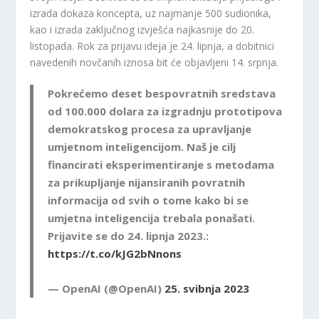
izrada dokaza koncepta, uz najmanje 500 sudionika,
kao i izrada zaključnog izvješća najkasnije do 20.
listopada. Rok za prijavu ideja je 24. lipnja, a dobitnici
navedenih novčanih iznosa bit će objavljeni 14. srpnja.
Pokrećemo deset bespovratnih sredstava
od 100.000 dolara za izgradnju prototipova
demokratskog procesa za upravljanje
umjetnom inteligencijom. Naš je cilj
financirati eksperimentiranje s metodama
za prikupljanje nijansiranih povratnih
informacija od svih o tome kako bi se
umjetna inteligencija trebala ponašati.
Prijavite se do 24. lipnja 2023.:
https://t.co/kJG2bNnons
— OpenAI (@OpenAI)
25. svibnja 2023