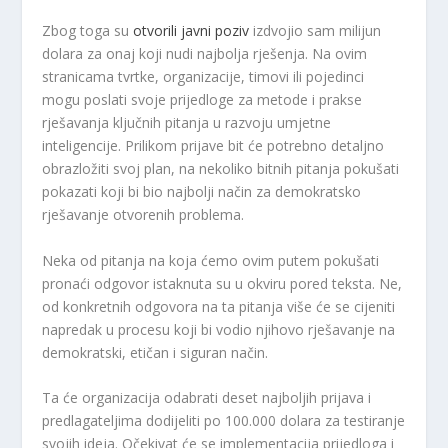
Zbog toga su
otvorili javni poziv
izdvojio sam milijun
dolara za onaj koji nudi najbolja rješenja. Na ovim
stranicama tvrtke, organizacije, timovi ili pojedinci
mogu poslati svoje prijedloge za metode i prakse
rješavanja ključnih pitanja u razvoju umjetne
inteligencije. Prilikom prijave bit će potrebno detaljno
obrazložiti svoj plan, na nekoliko bitnih pitanja pokušati
pokazati koji bi bio najbolji način za demokratsko
rješavanje otvorenih problema.
Neka od pitanja na koja ćemo ovim putem pokušati
pronaći odgovor istaknuta su u okviru pored teksta. Ne,
od konkretnih odgovora na ta pitanja više će se cijeniti
napredak u procesu koji bi vodio njihovo rješavanje na
demokratski, etičan i siguran način.
Ta će organizacija odabrati deset najboljih prijava i
predlagateljima dodijeliti po 100.000 dolara za testiranje
svojih ideja. Očekivat će se implementacija prijedloga i