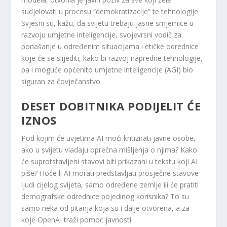
sudjelovati u procesu “demokratizacije” te tehnologije.
Svjesni su, kažu, da svijetu trebaju jasne smjernice u
razvoju umjetne inteligencije, svojevrsni vodič za
ponašanje u određenim situacijama i etičke odrednice
koje će se slijediti, kako bi razvoj napredne tehnologije,
pa i moguće općenito umjetne inteligencije (AGI) bio
siguran za čovječanstvo.
DESET DOBITNIKA PODIJELIT ĆE
IZNOS
Pod kojim će uvjetima AI moći kritizirati javne osobe,
ako u svijetu vladaju oprečna mišljenja o njima? Kako
će suprotstavljeni stavovi biti prikazani u tekstu koji AI
piše? Hoće li AI morati predstavljati prosječne stavove
ljudi cijelog svijeta, samo određene zemlje ili će pratiti
demografske odrednice pojedinog korisnika? To su
samo neka od pitanja koja su i dalje otvorena, a za
koje OpenAI traži pomoć javnosti.