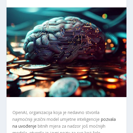
OpenAI, organizacija koja je nedavno stvorila
najmoćniji jezični model umjetne inteligencije
pozvala
na uvođenje
bitnih mjera za nadzor još moćnijih
modela, otvorila je javni poziv za sve koji žele