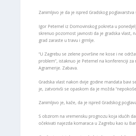
Zanimljivo je da je ispred Gradskog poglavarstva 
Igor Peternel iz Domovinskog pokreta u ponedjelj
skrenuo pozornost javnosti da je gradska vlast
grad zaraste u travu i grmlje.
“U Zagrebu se zelene površine ne kose i ne održava
problem”, istaknuo je Peternel na konferenciji za
Agramerije. Zabava.
Gradska vlast nakon dvije godine mandata bavi se
je, zatvorivši se opaskom da je možda “nepokoše
Zanimljivo je, kaže, da je ispred Gradskog poglav
S obzirom na vremensku prognozu koja idućih dan
očekivati ​​najezda komaraca u Zagrebu kao iu Bar