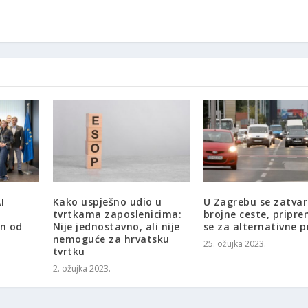
I
Kako uspješno udio u
U Zagrebu se zatvar
tvrtkama zaposlenicima:
brojne ceste, pripre
an od
Nije jednostavno, ali nije
se za alternativne p
nemoguće za hrvatsku
25. ožujka 2023.
tvrtku
2. ožujka 2023.