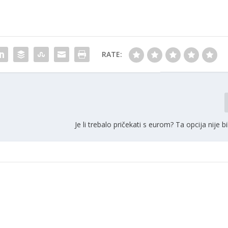
RATE:
Je li trebalo pričekati s eurom? Ta opcija nije b