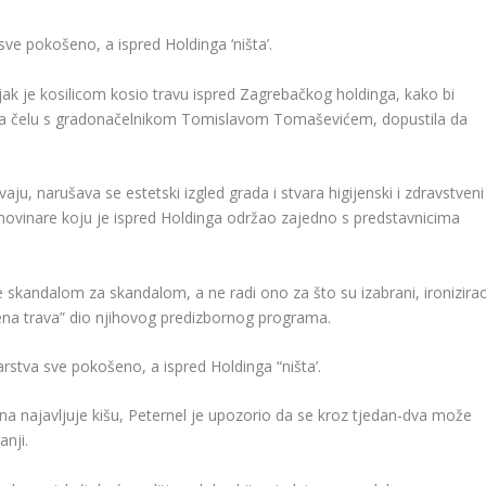
sve pokošeno, a ispred Holdinga ‘ništa’.
ak je kosilicom kosio travu ispred Zagrebačkog holdinga, kako bi
, na čelu s gradonačelnikom Tomislavom Tomaševićem, dopustila da
ju, narušava se estetski izgled grada i stvara higijenski i zdravstveni
 novinare koju je ispred Holdinga održao zajedno s predstavnicima
 skandalom za skandalom, a ne radi ono za što su izabrani, ironizira
na trava” dio njihovog predizbornog programa.
arstva sve pokošeno, a ispred Holdinga “ništa’.
a najavljuje kišu, Peternel je upozorio da se kroz tjedan-dva može
anji.