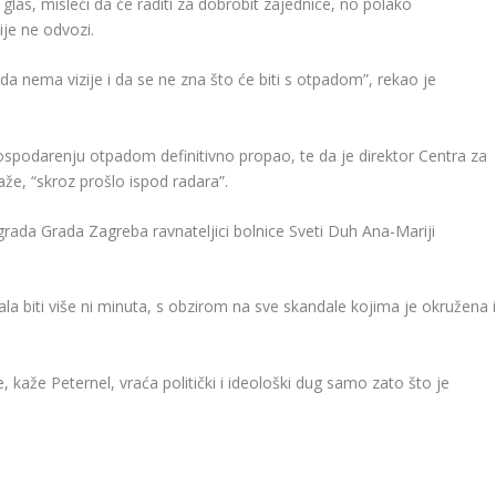
 glas, misleći da će raditi za dobrobit zajednice, no polako
ije ne odvozi.
a nema vizije i da se ne zna što će biti s otpadom”, rekao je
gospodarenju otpadom definitivno propao, te da je direktor Centra za
e, “skroz prošlo ispod radara”.
agrada Grada Zagreba ravnateljici bolnice Sveti Duh Ana-Mariji
bala biti više ni minuta, s obzirom na sve skandale kojima je okružena 
e, kaže Peternel, vraća politički i ideološki dug samo zato što je