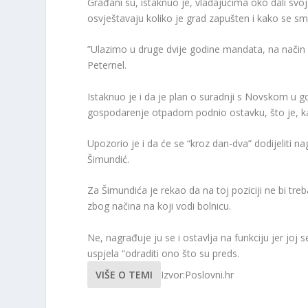
Građani su, istaknuo je, vladajućima oko dali svoj
osvještavaju koliko je grad zapušten i kako se sm
”Ulazimo u druge dvije godine mandata, na način d
Peternel.
Istaknuo je i da je plan o suradnji s Novskom u 
gospodarenje otpadom podnio ostavku, što je, kaž
Upozorio je i da će se “kroz dan-dva” dodijeliti n
Šimundić.
Za Šimundića je rekao da na toj poziciji ne bi tre
zbog načina na koji vodi bolnicu.
Ne, nagrađuje ju se i ostavlja na funkciju jer joj s
uspjela “odraditi ono što su preds.
VIŠE O TEMI
Izvor:Poslovni.hr