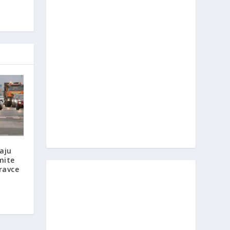
aju
mite
ravce