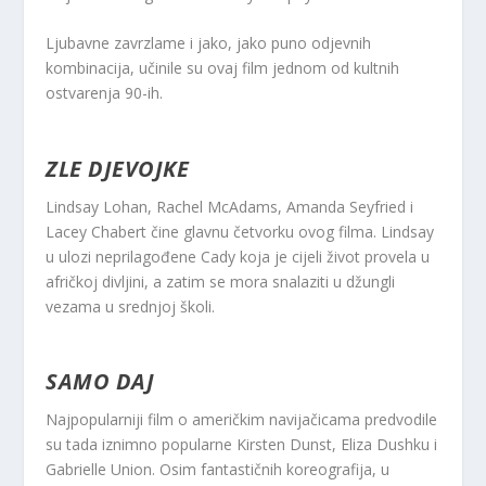
Ljubavne zavrzlame i jako, jako puno odjevnih
kombinacija, učinile su ovaj film jednom od kultnih
ostvarenja 90-ih.
ZLE DJEVOJKE
Lindsay Lohan, Rachel McAdams, Amanda Seyfried i
Lacey Chabert čine glavnu četvorku ovog filma. Lindsay
u ulozi neprilagođene Cady koja je cijeli život provela u
afričkoj divljini, a zatim se mora snalaziti u džungli
vezama u srednjoj školi.
SAMO DAJ
Najpopularniji film o američkim navijačicama predvodile
su tada iznimno popularne Kirsten Dunst, Eliza Dushku i
Gabrielle Union. Osim fantastičnih koreografija, u