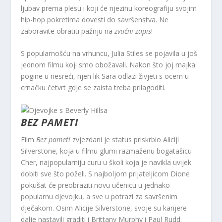
ljubav prema plesu i koji će njezinu koreografiju svojim
hip-hop pokretima dovesti do savršenstva. Ne
zaboravite obratiti pažnju na
zvučni zapis
!
S popularnošću na vrhuncu, Julia Stiles se pojavila u još
jednom filmu koji smo obožavali. Nakon što joj majka
pogine u nesreći, njen lik Sara odlazi živjeti s ocem u
crnačku četvrt gdje se zaista treba prilagoditi.
BEZ PAMETI
Film
Bez pameti
zvjezdani je status priskrbio Aliciji
Silverstone, koja u filmu glumi razmaženu bogatašicu
Cher, najpopularniju curu u školi koja je navikla uvijek
dobiti sve što poželi. S najboljom prijateljicom Dione
pokušat će preobraziti novu učenicu u jednako
popularnu djevojku, a sve u potrazi za savršenim
dječakom. Osim Alicije Silverstone, svoje su karijere
dalje nastavili graditi i Brittany Murphy i Paul Rudd.