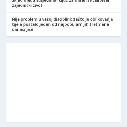
Sklad među susjedima: ključ za miran i kvalitetan
zajednički život
Nije problem u vašoj disciplini: zašto je oblikovanje
tijela postalo jedan od najpopularnijih tretmana
današnjice