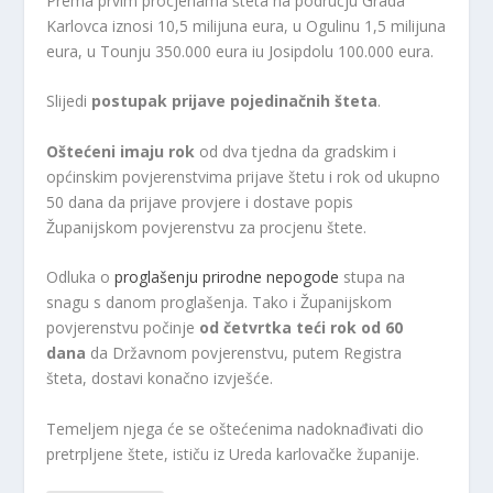
Prema prvim procjenama šteta na području Grada
Karlovca iznosi 10,5 milijuna eura, u Ogulinu 1,5 milijuna
eura, u Tounju 350.000 eura iu Josipdolu 100.000 eura.
Slijedi
postupak prijave pojedinačnih šteta
.
Oštećeni imaju rok
od dva tjedna da gradskim i
općinskim povjerenstvima prijave štetu i rok od ukupno
50 dana da prijave provjere i dostave popis
Županijskom povjerenstvu za procjenu štete.
Odluka o
proglašenju prirodne nepogode
stupa na
snagu s danom proglašenja. Tako i Županijskom
povjerenstvu počinje
od četvrtka teći rok od 60
dana
da Državnom povjerenstvu, putem Registra
šteta, dostavi konačno izvješće.
Temeljem njega će se oštećenima nadoknađivati ​​dio
pretrpljene štete, ističu iz Ureda karlovačke županije.