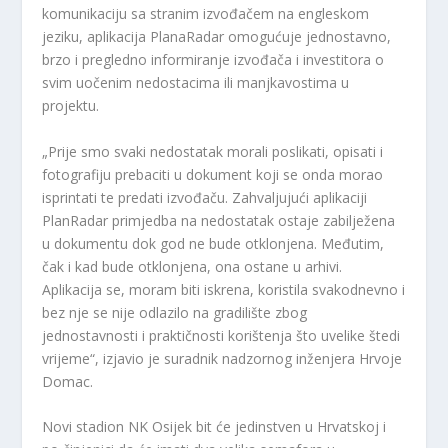
komunikaciju sa stranim izvođačem na engleskom
jeziku, aplikacija PlanaRadar omogućuje jednostavno,
brzo i pregledno informiranje izvođača i investitora o
svim uočenim nedostacima ili manjkavostima u
projektu.
„Prije smo svaki nedostatak morali poslikati, opisati i
fotografiju prebaciti u dokument koji se onda morao
isprintati te predati izvođaču. Zahvaljujući aplikaciji
PlanRadar primjedba na nedostatak ostaje zabilježena
u dokumentu dok god ne bude otklonjena. Međutim,
čak i kad bude otklonjena, ona ostane u arhivi.
Aplikacija se, moram biti iskrena, koristila svakodnevno i
bez nje se nije odlazilo na gradilište zbog
jednostavnosti i praktičnosti korištenja što uvelike štedi
vrijeme“, izjavio je suradnik nadzornog inženjera Hrvoje
Domac.
Novi stadion NK Osijek bit će jedinstven u Hrvatskoj i