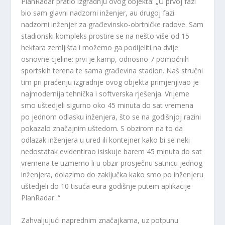
PlanRadar pratio izgradnju ovog objekta: „U prvoj fazi
bio sam glavni nadzorni inženjer, au drugoj fazi
nadzorni inženjer za građevinsko-obrtničke radove. Sam
stadionski kompleks prostire se na nešto više od 15
hektara zemljišta i možemo ga podijeliti na dvije
osnovne cjeline: prvi je kamp, ​​odnosno 7 pomoćnih
sportskih terena te sama građevina stadion. Naš stručni
tim pri praćenju izgradnje ovog objekta primjenjivao je
najmodernija tehnička i softverska rješenja. Vrijeme
smo uštedjeli sigurno oko 45 minuta do sat vremena
po jednom odlasku inženjera, što se na godišnjoj razini
pokazalo značajnim uštedom. S obzirom na to da
odlazak inženjera u ured ili kontejner kako bi se neki
nedostatak evidentirao isiskuje barem 45 minuta do sat
vremena te uzmemo li u obzir prosječnu satnicu jednog
inženjera, dolazimo do zaključka kako smo po inženjeru
uštedjeli do 10 tisuća eura godišnje putem aplikacije
PlanRadar .“
Zahvaljujući naprednim značajkama, uz potpunu