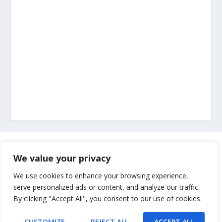
Marketing
We value your privacy
Impressum
We use cookies to enhance your browsing experience,
serve personalized ads or content, and analyze our traffic.
By clicking "Accept All", you consent to our use of cookies.
Uvjeti korištenja
CUSTOMIZE
REJECT ALL
ACCEPT ALL