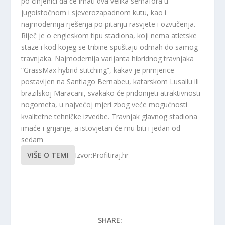
po činjenici da će imati dva velika semafora u
jugoistočnom i sjeverozapadnom kutu, kao i
najmodernija rješenja po pitanju rasvjete i ozvučenja.
Riječ je o engleskom tipu stadiona, koji nema atletske
staze i kod kojeg se tribine spuštaju odmah do samog
travnjaka. Najmodernija varijanta hibridnog travnjaka
“GrassMax hybrid stitching”, kakav je primjerice
postavljen na Santiago Bernabeu, katarskom Lusailu ili
brazilskoj Maracani, svakako će pridonijeti atraktivnosti
nogometa, u najvećoj mjeri zbog veće mogućnosti
kvalitetne tehničke izvedbe. Travnjak glavnog stadiona
imaće i grijanje, a istovjetan će mu biti i jedan od
sedam
VIŠE O TEMI
Izvor:Profitiraj.hr
SHARE: