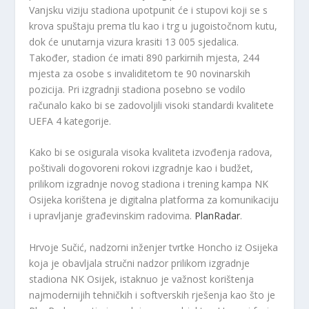
Vanjsku viziju stadiona upotpunit će i stupovi koji se s
krova spuštaju prema tlu kao i trg u jugoistočnom kutu,
dok će unutarnja vizura krasiti 13 005 sjedalica.
Također, stadion će imati 890 parkirnih mjesta, 244
mjesta za osobe s invaliditetom te 90 novinarskih
pozicija. Pri izgradnji stadiona posebno se vodilo
računalo kako bi se zadovoljili visoki standardi kvalitete
UEFA 4 kategorije.
Kako bi se osigurala visoka kvaliteta izvođenja radova,
poštivali dogovoreni rokovi izgradnje kao i budžet,
prilikom izgradnje novog stadiona i trening kampa NK
Osijeka korištena je digitalna platforma za komunikaciju
i upravljanje građevinskim radovima.
PlanRadar
.
Hrvoje Sučić, nadzorni inženjer tvrtke Honcho iz Osijeka
koja je obavljala stručni nadzor prilikom izgradnje
stadiona NK Osijek, istaknuo je važnost korištenja
najmodernijih tehničkih i softverskih rješenja kao što je