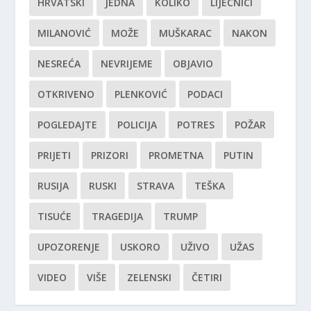
HRVATSKI
JEDNA
KOLIKO
LIJEČNICI
MILANOVIĆ
MOŽE
MUŠKARAC
NAKON
NESREĆA
NEVRIJEME
OBJAVIO
OTKRIVENO
PLENKOVIĆ
PODACI
POGLEDAJTE
POLICIJA
POTRES
POŽAR
PRIJETI
PRIZORI
PROMETNA
PUTIN
RUSIJA
RUSKI
STRAVA
TEŠKA
TISUĆE
TRAGEDIJA
TRUMP
UPOZORENJE
USKORO
UŽIVO
UŽAS
VIDEO
VIŠE
ZELENSKI
ČETIRI