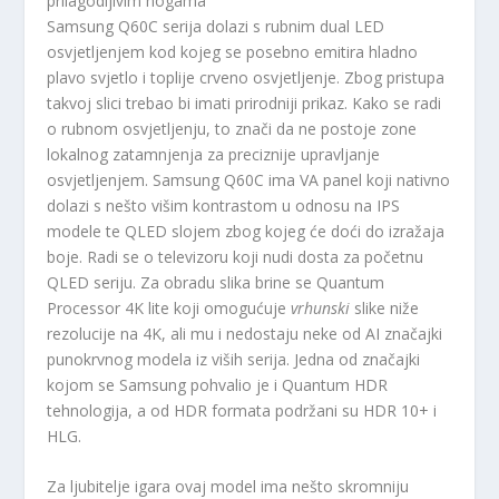
prilagodljivim nogama
Samsung Q60C serija dolazi s rubnim dual LED
osvjetljenjem kod kojeg se posebno emitira hladno
plavo svjetlo i toplije crveno osvjetljenje. Zbog pristupa
takvoj slici trebao bi imati prirodniji prikaz. Kako se radi
o rubnom osvjetljenju, to znači da ne postoje zone
lokalnog zatamnjenja za preciznije upravljanje
osvjetljenjem. Samsung Q60C ima VA panel koji nativno
dolazi s nešto višim kontrastom u odnosu na IPS
modele te QLED slojem zbog kojeg će doći do izražaja
boje. Radi se o televizoru koji nudi dosta za početnu
QLED seriju. Za obradu slika brine se Quantum
Processor 4K lite koji omogućuje
vrhunski
slike niže
rezolucije na 4K, ali mu i nedostaju neke od AI značajki
punokrvnog modela iz viših serija. Jedna od značajki
kojom se Samsung pohvalio je i Quantum HDR
tehnologija, a od HDR formata podržani su HDR 10+ i
HLG.
Za ljubitelje igara ovaj model ima nešto skromniju