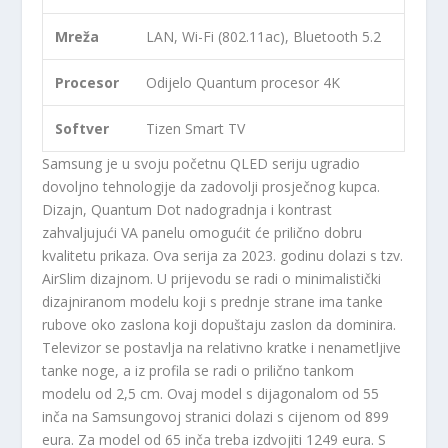
Mreža
LAN, Wi-Fi (802.11ac), Bluetooth 5.2
Procesor
Odijelo Quantum procesor 4K
Softver
Tizen Smart TV
Samsung je u svoju početnu QLED seriju ugradio
dovoljno tehnologije da zadovolji prosječnog kupca.
Dizajn, Quantum Dot nadogradnja i kontrast
zahvaljujući VA panelu omogućit će prilično dobru
kvalitetu prikaza. Ova serija za 2023. godinu dolazi s tzv.
AirSlim dizajnom. U prijevodu se radi o minimalistički
dizajniranom modelu koji s prednje strane ima tanke
rubove oko zaslona koji dopuštaju zaslon da dominira.
Televizor se postavlja na relativno kratke i nenametljive
tanke noge, a iz profila se radi o prilično tankom
modelu od 2,5 cm. Ovaj model s dijagonalom od 55
inča na Samsungovoj stranici dolazi s cijenom od 899
eura. Za model od 65 inča treba izdvojiti 1249 eura. S