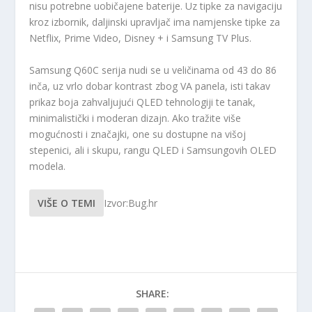
nisu potrebne uobičajene baterije. Uz tipke za navigaciju
kroz izbornik, daljinski upravljač ima namjenske tipke za
Netflix, Prime Video, Disney + i Samsung TV Plus.
Samsung Q60C serija nudi se u veličinama od 43 do 86
inča, uz vrlo dobar kontrast zbog VA panela, isti takav
prikaz boja zahvaljujući QLED tehnologiji te tanak,
minimalistički i moderan dizajn. Ako tražite više
mogućnosti i značajki, one su dostupne na višoj
stepenici, ali i skupu, rangu QLED i Samsungovih OLED
modela.
VIŠE O TEMI
Izvor:Bug.hr
SHARE: