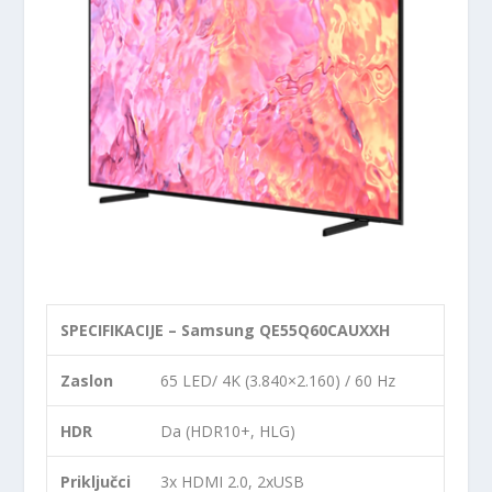
SPECIFIKACIJE – Samsung QE55Q60CAUXXH
Zaslon
65 LED/ 4K (3.840×2.160) / 60 Hz
HDR
Da (HDR10+, HLG)
Priključci
3x HDMI 2.0, 2xUSB