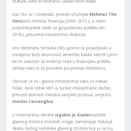
Ataturk, kako bi obznanio sastav nove vlade.
Kao što se i očekivalo, priznati stručnjak
Mehmet
The
Sims
bivši ministar financija (2009.-2015.), a zatim
potpredsjednik vlade za gospodarsku politiku (do
2018.), preuzima ministarstvo financija.
Ime Mehmeta Simseka (56) uporno se pojavljivalo u
medijima: bivši ekonomist američke banke Merrill Lynch
bit će zadužen za vođenje reda u financijsku politiku
zemlje kako bi se povratilo povjerenje investitora.
Obnovit će se i glavna ministarstva: tako će Hakan
Fidan, bivši čelnik MIT-a, turske obavještajne službe,
preuzeti dužnost ministra vanjskih poslova, umjesto
mevlut
Cavusoglua
.
U ministarstvu obrane
Izgubio je
Gueler
načelnik
glavnog stožera oružanih snaga, zamjenjuje Hulusija
Akara, bivšeg načelnika glavnog stožera koji je na toj