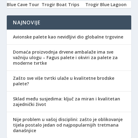
Blue Cave Tour
Trogir Boat Trips
Trogir Blue Lagoon
NAJNOVIJE
Avionske palete kao nevidljivi dio globalne trgovine
Domaća proizvodnja drvene ambalaže ima sve
važniju ulogu – Fagus palete i okviri za palete za
moderne tvrtke
Zašto sve više tvrtki ulaže u kvalitetne brodske
palete?
Sklad među susjedima: ključ za miran i kvalitetan
zajednički život
Nije problem u vašoj disciplini: zašto je oblikovanje
tijela postalo jedan od najpopularnijih tretmana
današnjice