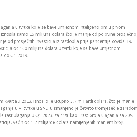
ulaganja u tvrtke koje se bave umjetnom inteligencijom u prvom
a iznosila samo 25 milijuna dolara što je manje od polovine prosječno
je od prosječnih investicija iz razdoblja prije pandemije covida-19.
sticija od 100 milijuna dolara u tvrtki koje se bave umjetnom
ija od Q1 2019.
m kvartalu 2023. iznosilo je ukupno 3,7 milijardi dolara, što je manje
aganje u AI tvrtke u SAD-u smanjeno je četvrto tromjesečje zaredom
imale rast ulaganja u Q1 2023. za 41% kao i rast broja ulaganja za 20%.
sticija, većih od 1,2 milijarde dolara namijenjenih manjem broju