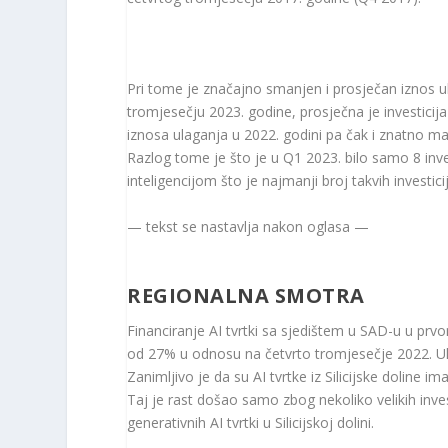
Pri tome je značajno smanjen i prosječan iznos 
tromjesečju 2023. godine, prosječna je investicij
iznosa ulaganja u 2022. godini pa čak i znatno man
Razlog tome je što je u Q1 2023. bilo samo 8 inve
inteligencijom što je najmanji broj takvih investic
— tekst se nastavlja nakon oglasa —
REGIONALNA SMOTRA
Financiranje AI tvrtki sa sjedištem u SAD-u u prvo
od 27% u odnosu na četvrto tromjesečje 2022. Ul
Zanimljivo je da su AI tvrtke iz Silicijske doline 
Taj je rast došao samo zbog nekoliko velikih inve
generativnih AI tvrtki u Silicijskoj dolini.