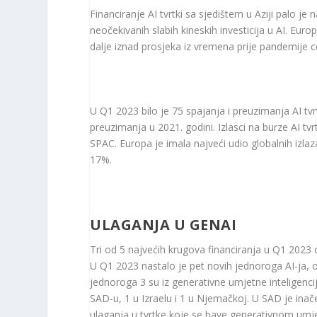
Financiranje AI tvrtki sa sjedištem u Aziji palo j
neočekivanih slabih kineskih investicija u AI. Euro
dalje iznad prosjeka iz vremena prije pandemije c
U Q1 2023 bilo je 75 spajanja i preuzimanja AI tv
preuzimanja u 2021. godini. Izlasci na burze AI tvrt
SPAC. Europa je imala najveći udio globalnih izlaza 
17%.
ULAGANJA U GENAI
Tri od 5 najvećih krugova financiranja u Q1 2023
U Q1 2023 nastalo je pet novih jednoroga AI-ja, o
jednoroga 3 su iz generativne umjetne inteligenci
SAD-u, 1 u Izraelu i 1 u Njemačkoj. U SAD je inač
ulaganja u tvrtke koje se bave generativnom umje