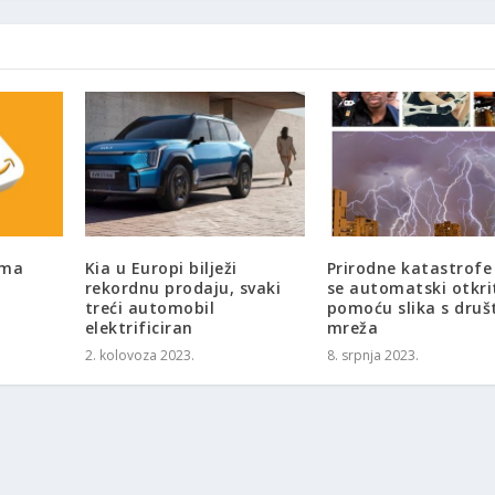
ima
Kia u Europi bilježi
Prirodne katastrof
rekordnu prodaju, svaki
se automatski otkri
treći automobil
pomoću slika s druš
elektrificiran
mreža
2. kolovoza 2023.
8. srpnja 2023.