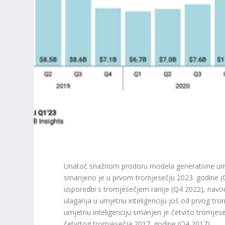
Unatoč snažnom prodoru modela generativne umjetn
smanjeno je u prvom tromjesečju 2023. godine (Q
usporedbi s tromjesečjem ranije (Q4 2022), navodi 
ulaganja u umjetnu inteligenciju još od prvog tro
umjetnu inteligenciju smanjen je četvrto tromjeseč
četvrtog tromjesečja 2017. godine (Q4 2017).