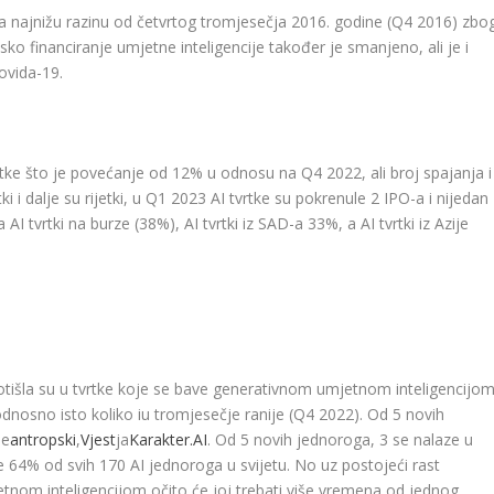
e na najnižu razinu od četvrtog tromjesečja 2016. godine (Q4 2016) zbo
psko financiranje umjetne inteligencije također je smanjeno, ali je i
ovida-19.
rtke što je povećanje od 12% u odnosu na Q4 2022, ali broj spajanja i
ki i dalje su rijetki, u Q1 2023 AI tvrtke su pokrenule 2 IPO-a i nijedan
AI tvrtki na burze (38%), AI tvrtki iz SAD-a 33%, a AI tvrtki iz Azije
 otišla su u tvrtke koje se bave generativnom umjetnom inteligencijom
dnosno isto koliko iu tromjesečje ranije (Q4 2022). Od 5 novih
je
antropski
,
Vjest
ja
Karakter.AI
. Od 5 novih jednoroga, 3 se nalaze u
e 64% od svih 170 AI jednoroga u svijetu. No uz postojeći rast
tnom inteligencijom očito će joj trebati više vremena od jednog