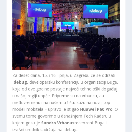
Za deset dana, 15. i 16. lipnja, u Zagrebu će se održati
.debug
, developersku konferenciju u organizaciji Buge,
koja od ove godine postaje najveći tehnološki događaj
u našoj regiji uopće. Pripreme su na vrhuncu, au
međuvremenu i na našem tržištu stižu najnoviji top
modeli mobitela – upravo je stigao
Huawei P60 Pro
. O
svemu tome govorimo u današnjem Tech Radaru u
kojem gostuje
Sandro Vrbanus
recenzent Buga i
izvršni urednik sadržaja na .debug…