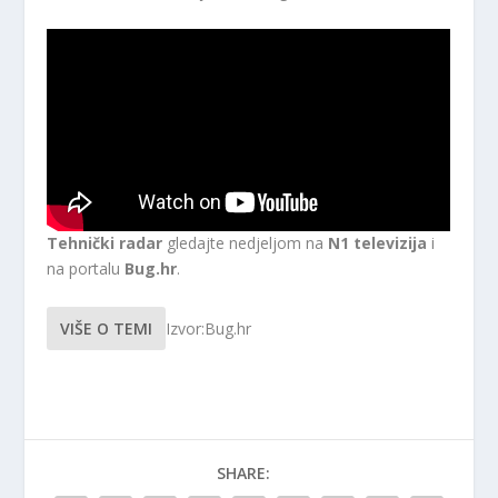
Tehnički radar
gledajte nedjeljom na
N1 televizija
i
na portalu
Bug.hr
.
VIŠE O TEMI
Izvor:Bug.hr
SHARE: