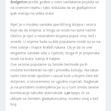
Bridgerton
prošle godine u ovim sandalama pojavila se
na crvenom tepihu i tako dokazala da se gladijatorice
ipak vraćaju na velika vrata.
Riječ je o modelu sandala specifičnog dizajna i vezica
koje idu do koljena, a mogu se nositi na razne načine.
Obično je riječ o neutralnim bojama poput crne, bež i
smeđe. U vrijeme kada su bile popularne nosile su se na
mini suknje i majice kratkih rukava. Cilj je da se ove
elegantne sandale vide u cijelosti, stoga ih je preporuka
nositi na kraće suknje ili haljine.
Ove sezone popularne su ženske bermude pa ih
možete kombinirati na njih i preveliku košulju. Na takav
način ćete imati opušten i casual look u kojem ćete biti
dotjerani, a istovremeno se ugodno osjećati. Naglasak
je na prirodnim materijalima pa su u tom smislu lanene
kombinacije također dobrodošle.
Lan
lijepo će se
uklopiti sa ženskim gladijatoricama, osobito onaj u bež
boji.