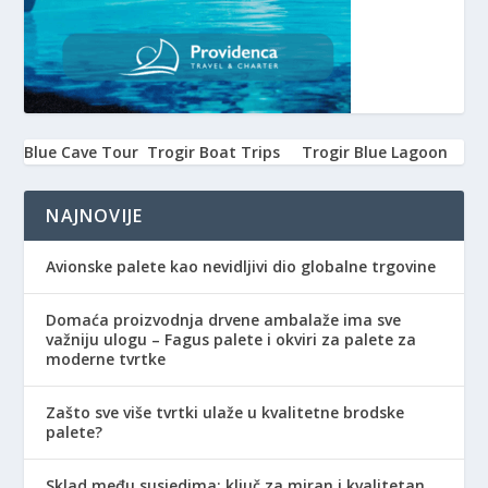
Blue Cave Tour
Trogir Boat Trips
Trogir Blue Lagoon
NAJNOVIJE
Avionske palete kao nevidljivi dio globalne trgovine
Domaća proizvodnja drvene ambalaže ima sve
važniju ulogu – Fagus palete i okviri za palete za
moderne tvrtke
Zašto sve više tvrtki ulaže u kvalitetne brodske
palete?
Sklad među susjedima: ključ za miran i kvalitetan