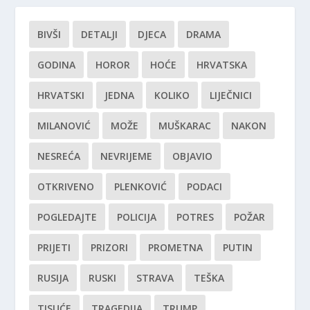
BIVŠI
DETALJI
DJECA
DRAMA
GODINA
HOROR
HOĆE
HRVATSKA
HRVATSKI
JEDNA
KOLIKO
LIJEČNICI
MILANOVIĆ
MOŽE
MUŠKARAC
NAKON
NESREĆA
NEVRIJEME
OBJAVIO
OTKRIVENO
PLENKOVIĆ
PODACI
POGLEDAJTE
POLICIJA
POTRES
POŽAR
PRIJETI
PRIZORI
PROMETNA
PUTIN
RUSIJA
RUSKI
STRAVA
TEŠKA
TISUĆE
TRAGEDIJA
TRUMP