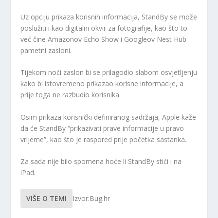
Uz opciju prikaza korisnih informacija, StandBy se može
poslužiti i kao digitalni okvir za fotografije, kao što to
već čine Amazonov Echo Show i Googleov Nest Hub
pametni zasloni.
Tijekom noći zaslon bi se prilagodio slabom osvjetljenju
kako bi istovremeno prikazao korisne informacije, a
prije toga ne razbudio korisnika.
Osim prikaza korisnički definiranog sadržaja, Apple kaže
da će StandBy “prikazivati ​​prave informacije u pravo
vrijeme”, kao što je raspored prije početka sastanka.
Za sada nije bilo spomena hoće li StandBy stići i na
iPad.
VIŠE O TEMI
Izvor:Bug.hr