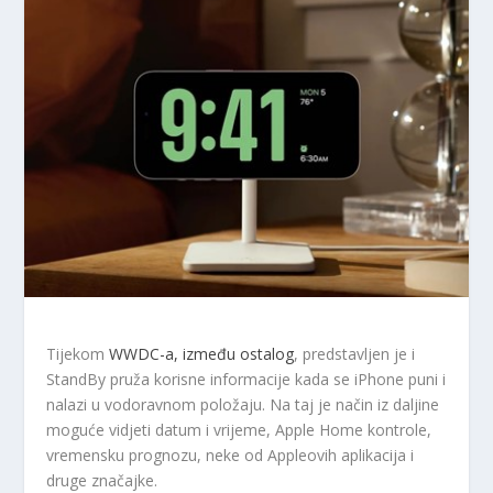
Tijekom
WWDC-a, između ostalog
, predstavljen je i
StandBy pruža korisne informacije kada se iPhone puni i
nalazi u vodoravnom položaju. Na taj je način iz daljine
moguće vidjeti datum i vrijeme, Apple Home kontrole,
vremensku prognozu, neke od Appleovih aplikacija i
druge značajke.