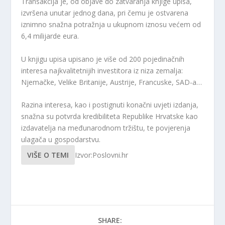
Transakcija je, od objave do zatvaranja knjige upisa,
izvršena unutar jednog dana, pri čemu je ostvarena
iznimno snažna potražnja u ukupnom iznosu većem od
6,4 milijarde eura.
U knjigu upisa upisano je više od 200 pojedinačnih
interesa najkvalitetnijih investitora iz niza zemalja:
Njemačke, Velike Britanije, Austrije, Francuske, SAD-a…
Razina interesa, kao i postignuti konačni uvjeti izdanja,
snažna su potvrda kredibiliteta Republike Hrvatske kao
izdavatelja na međunarodnom tržištu, te povjerenja
ulagača u gospodarstvu.
VIŠE O TEMI
Izvor:Poslovni.hr
SHARE: