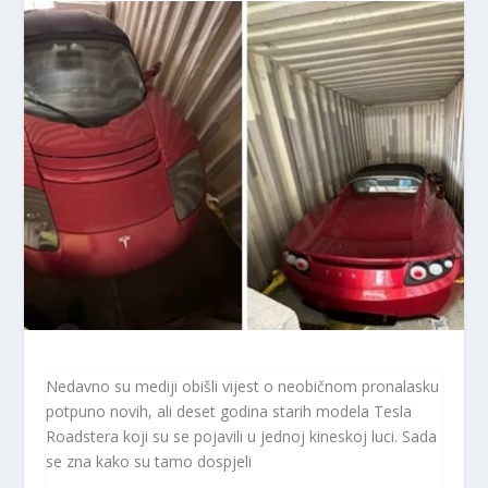
Nedavno su mediji obišli vijest o neobičnom pronalasku
potpuno novih, ali deset godina starih modela Tesla
Roadstera koji su se pojavili u jednoj kineskoj luci. Sada
se zna kako su tamo dospjeli