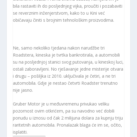
bila rastaviti ih do posljednjeg vijka, proučiti i pozabaviti
se reverznim inženjerstvom, kako to u Kini već
običavaju činiti s brojnim tehnološkim proizvodima.
Ne, samo nekoliko tjedana nakon narudžbe tri
Roadstera, kineska je tvrtka bankrotirala, a automobili
su na posljednjoj stanici svog putovanja, u kineskoj luci,
ostali zaboravljeni. No rješavanje jedne misterije otvara
i drugu – pošiljka iz 2010. uključivala je četiri, a ne tri
automobila. Gdje je nestao četvrti Roadster trenutno
nije jasno.
Gruber Motor je u međuvremenu privukao veliku
pozornost ovim otkrićem, pa su navodno već dobili
ponudu u iznosu od čak 2 milijuna dolara za kupnju triju
raritetnih automobila. Pronalazak blaga će im se, očito,
isplatiti.