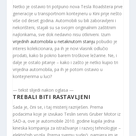
Netko je ostavio tri potpuno nova Tesla Roadstera prve
generacije u transportnom kontejneru u Kini prije nešto
više od deset godina. Automobili su bili zaboravljeni i
nekorišteni, stajali su sa svojim originalnim zaštitnim
najlonkama, sve dok nedavno nisu otkriveni. Izum
vrijednih automobila u netaknutom stanju
pobudio je
interes kolekcionara, pa ih je novi vlasnik odlučio
prodati, kako bi pokrio barem troškove ležarine. Ne, i
dalje je ostalo pitanje – kako i zašto je netko kupio tri
vrijedna automobila, pa ih je potom ostavio u
kontejnerima u luci?
— tekst slijedi nakon oglasa —
TREBALI BITI RASTAVLJENI
Sada je, čini se, i taj misterij razriješen. Prema
podacima koje je izvukao Teslin servis Gruber Motor iz
SAD-a, ove je automobile 2010. godine kupila jedna
kineska kompanija za istraživanje i razvoj tehnologije –
električnih vozila. Prema svemu sudeći, namjera im je