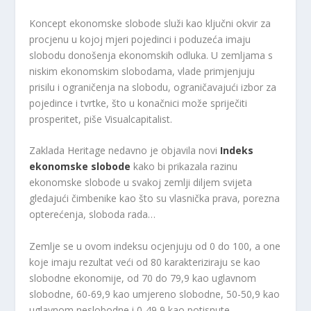
Koncept ekonomske slobode služi kao ključni okvir za
procjenu u kojoj mjeri pojedinci i poduzeća imaju
slobodu donošenja ekonomskih odluka. U zemljama s
niskim ekonomskim slobodama, vlade primjenjuju
prisilu i ograničenja na slobodu, ograničavajući izbor za
pojedince i tvrtke, što u konačnici može spriječiti
prosperitet, piše Visualcapitalist.
Zaklada Heritage nedavno je objavila novi
Indeks
ekonomske slobode
kako bi prikazala razinu
ekonomske slobode u svakoj zemlji diljem svijeta
gledajući čimbenike kao što su vlasnička prava, porezna
opterećenja, sloboda rada…
Zemlje se u ovom indeksu ocjenjuju od 0 do 100, a one
koje imaju rezultat veći od 80 karakteriziraju se kao
slobodne ekonomije, od 70 do 79,9 kao uglavnom
slobodne, 60-69,9 kao umjereno slobodne, 50-50,9 kao
uglavnom neslobodne i 0-49,9 kao potisnute.