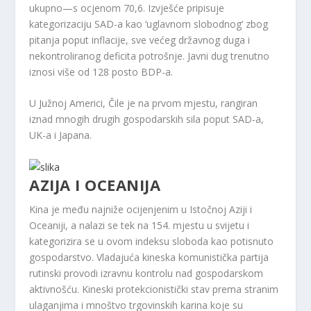
ukupno—s ocjenom 70,6. Izvješće pripisuje
kategorizaciju SAD-a kao ‘uglavnom slobodnog’ zbog
pitanja poput inflacije, sve većeg državnog duga i
nekontroliranog deficita potrošnje. Javni dug trenutno
iznosi više od 128 posto BDP-a.
U Južnoj Americi, Čile je na prvom mjestu, rangiran
iznad mnogih drugih gospodarskih sila poput SAD-a,
UK-a i Japana.
AZIJA I OCEANIJA
Kina je među najniže ocijenjenim u Istočnoj Aziji i
Oceaniji, a nalazi se tek na 154. mjestu u svijetu i
kategorizira se u ovom indeksu sloboda kao potisnuto
gospodarstvo. Vladajuća kineska komunistička partija
rutinski provodi izravnu kontrolu nad gospodarskom
aktivnošću. Kineski protekcionistički stav prema stranim
ulaganjima i mnoštvo trgovinskih karina koje su