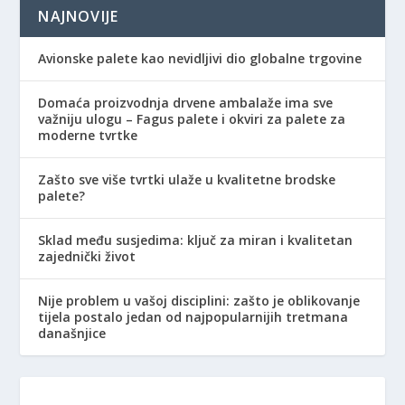
NAJNOVIJE
Avionske palete kao nevidljivi dio globalne trgovine
Domaća proizvodnja drvene ambalaže ima sve
važniju ulogu – Fagus palete i okviri za palete za
moderne tvrtke
Zašto sve više tvrtki ulaže u kvalitetne brodske
palete?
Sklad među susjedima: ključ za miran i kvalitetan
zajednički život
Nije problem u vašoj disciplini: zašto je oblikovanje
tijela postalo jedan od najpopularnijih tretmana
današnjice