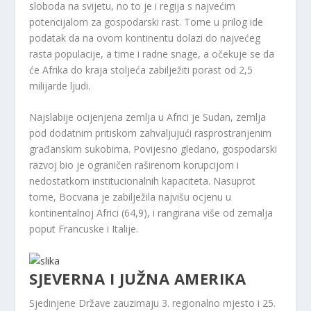
sloboda na svijetu, no to je i regija s najvećim
potencijalom za gospodarski rast. Tome u prilog ide
podatak da na ovom kontinentu dolazi do najvećeg
rasta populacije, a time i radne snage, a očekuje se da
će Afrika do kraja stoljeća zabilježiti porast od 2,5
milijarde ljudi.
Najslabije ocijenjena zemlja u Africi je Sudan, zemlja
pod dodatnim pritiskom zahvaljujući rasprostranjenim
građanskim sukobima. Povijesno gledano, gospodarski
razvoj bio je ograničen raširenom korupcijom i
nedostatkom institucionalnih kapaciteta. Nasuprot
tome, Bocvana je zabilježila najvišu ocjenu u
kontinentalnoj Africi (64,9), i rangirana više od zemalja
poput Francuske i Italije.
SJEVERNA I JUŽNA AMERIKA
Sjedinjene Države zauzimaju 3. regionalno mjesto i 25.