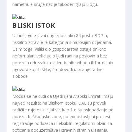
nametnule druge nacije također igraju ulogu.
BLISKI ISTOK
U Indiji, gdje javni dug iznosi oko 84 posto BDP-a,
fiskalno zdravlje je kategorija s najlošijim ocjenama.
Osim toga, veliki dio gospodarstva ostaje prilično
neformalan; veliki udio ljudi radi na poslovima bez
poreznih odrezaka, evidentiranih prihoda ili formalnih
ugovora koji ih štite, što dovodi u pitanje radne
slobode.
Možda se ne čudi da Ujedinjeni Arapski Emirati imaju
najveći rezultat na Bliskom istoku. UAE su proveli
različite mjere i inicijative, kao što su oslobađanje od
poreza, beščarinske zone, pojednostavljeni procesi
registracije poduzeća i fleksibilni regulatorni okviri za
poticanje poduzetništva i izravnih stranih ulaganja.