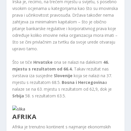
Irska je, recimo, na trećem mjestu u svijetu, s posebno
visokim ocjenama u kategorijama kao što su imovinska
prava i učinkovitost pravosuđa. Država također nema
zahtjeva za minimalnim kapitalom – što je obično
pitanje bankarske regulative i korporativnog prava koje
određuje koliko imovine neka organizacija mora imati –
što se čini privlačnim za tvrtku da svoje urede otvaraju
upravo tamo.
Što se tiče
Hrvatske
ona se nalazi na dalekom
46. ​​
mjestu s rezultatom od 66.4.
Takav rezultat nas
svrstava iza susjedne
Slovenije
koja se nalazi na 37.
mjestu s rezultatom 68.5.
Bosna i Hercegovina
a
nalaze se na 63. mjestu s rezultatom od 62,9, dok je
Srbija
58. s rezultatom 63.5.
AFRIKA
Afrika je trenutno kontinent s najmanje ekonomskih