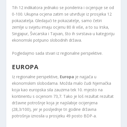
Tih 12 indikatora jednako se ponderira i ocjenjuje se od
0-100. Ukupna ocjena zatim se utvrđuje iz prosjeka 12
pokazatelja. Gledajući te pokazatelje, samo četiri
zemlje u svijetu imaju ocjenu 80 ili više, a to su Irska,
Singapur, Švicarska i Tajvan, što ih svrstava u kategoriju
ekonomski potpuno slobodnih država.
Pogledajmo sada stvari iz regionalne perspektive.
EUROPA
Iz regionalne perspektive,
Europa
je najjača u
ekonomskim slobodama. Možda malo čudi Njemačka
koja kao europska sila zauzima tek 10. mjesto na
kontinentu s ocjenom 73,7. Tako je loš rezultat rezultat
državne potrošnje koja je najslabije ocijenjena
(28,3/100), jer je posljednje tri godine državna
potrošnja iznosila u prosjeku 49 posto BDP-a.