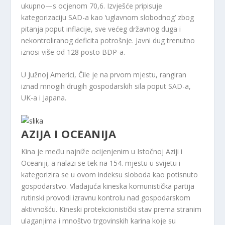
ukupno—s ocjenom 70,6. Izvješće pripisuje
kategorizaciju SAD-a kao ‘uglavnom slobodnog’ zbog
pitanja poput inflacije, sve većeg državnog duga i
nekontroliranog deficita potrošnje. Javni dug trenutno
iznosi više od 128 posto BDP-a.
U Južnoj Americi, Čile je na prvom mjestu, rangiran
iznad mnogih drugih gospodarskih sila poput SAD-a,
UK-a i Japana.
AZIJA I OCEANIJA
Kina je među najniže ocijenjenim u Istočnoj Aziji i
Oceaniji, a nalazi se tek na 154. mjestu u svijetu i
kategorizira se u ovom indeksu sloboda kao potisnuto
gospodarstvo. Vladajuća kineska komunistička partija
rutinski provodi izravnu kontrolu nad gospodarskom
aktivnošću. Kineski protekcionistički stav prema stranim
ulaganjima i mnoštvo trgovinskih karina koje su