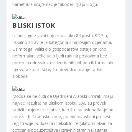
nametnule druge nacije također igraju ulogu.
BLISKI ISTOK
U Indiji, gdje javni dug iznosi oko 84 posto BDP-a,
fiskalno zdravlje je kategorija s najlošijim ocjenama.
Osim toga, veliki dio gospodarstva ostaje prilično
neformalan; veliki udio ljudi radi na poslovima bez
poreznih odrezaka, evidentiranih prihoda ili formalnih
ugovora koji ih štite, što dovodi u pitanje radne
slobode.
Možda se ne čudi da Ujedinjeni Arapski Emirati imaju
najveći rezultat na Bliskom istoku. UAE su proveli
različite mjere i inicijative, kao što su oslobađanje od
poreza, beščarinske zone, pojednostavljeni procesi
registracije poduzeća i fleksibilni regulatorni okviri za
poticanje poduzetništva i izravnih stranih ulaganja.