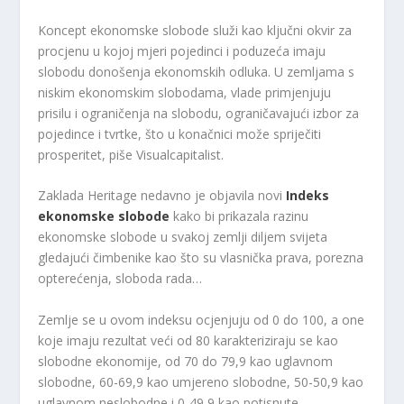
Koncept ekonomske slobode služi kao ključni okvir za
procjenu u kojoj mjeri pojedinci i poduzeća imaju
slobodu donošenja ekonomskih odluka. U zemljama s
niskim ekonomskim slobodama, vlade primjenjuju
prisilu i ograničenja na slobodu, ograničavajući izbor za
pojedince i tvrtke, što u konačnici može spriječiti
prosperitet, piše Visualcapitalist.
Zaklada Heritage nedavno je objavila novi
Indeks
ekonomske slobode
kako bi prikazala razinu
ekonomske slobode u svakoj zemlji diljem svijeta
gledajući čimbenike kao što su vlasnička prava, porezna
opterećenja, sloboda rada…
Zemlje se u ovom indeksu ocjenjuju od 0 do 100, a one
koje imaju rezultat veći od 80 karakteriziraju se kao
slobodne ekonomije, od 70 do 79,9 kao uglavnom
slobodne, 60-69,9 kao umjereno slobodne, 50-50,9 kao
uglavnom neslobodne i 0-49,9 kao potisnute.