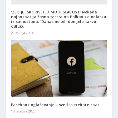
'ZLO JE ISKORISTILO MOJU SLABOST' Nekada
najpoznatija časna sestra na Balkanu o odlasku
iz samostana: 'Danas ne bih donijela takvu
odluku'
2. svibnja 2023.
Facebook oglašavanje – sve što trebate znati
13. siječnja 2025.