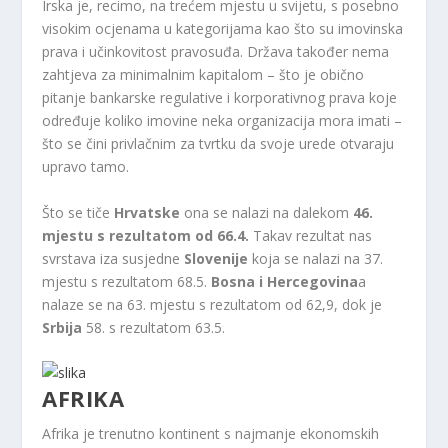
Irska je, recimo, na trećem mjestu u svijetu, s posebno
visokim ocjenama u kategorijama kao što su imovinska
prava i učinkovitost pravosuđa. Država također nema
zahtjeva za minimalnim kapitalom – što je obično
pitanje bankarske regulative i korporativnog prava koje
određuje koliko imovine neka organizacija mora imati –
što se čini privlačnim za tvrtku da svoje urede otvaraju
upravo tamo.
Što se tiče
Hrvatske
ona se nalazi na dalekom
46. ​​
mjestu s rezultatom od 66.4.
Takav rezultat nas
svrstava iza susjedne
Slovenije
koja se nalazi na 37.
mjestu s rezultatom 68.5.
Bosna i Hercegovina
a
nalaze se na 63. mjestu s rezultatom od 62,9, dok je
Srbija
58. s rezultatom 63.5.
AFRIKA
Afrika je trenutno kontinent s najmanje ekonomskih