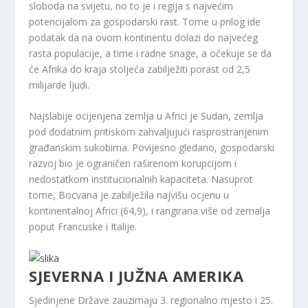
sloboda na svijetu, no to je i regija s najvećim
potencijalom za gospodarski rast. Tome u prilog ide
podatak da na ovom kontinentu dolazi do najvećeg
rasta populacije, a time i radne snage, a očekuje se da
će Afrika do kraja stoljeća zabilježiti porast od 2,5
milijarde ljudi.
Najslabije ocijenjena zemlja u Africi je Sudan, zemlja
pod dodatnim pritiskom zahvaljujući rasprostranjenim
građanskim sukobima. Povijesno gledano, gospodarski
razvoj bio je ograničen raširenom korupcijom i
nedostatkom institucionalnih kapaciteta. Nasuprot
tome, Bocvana je zabilježila najvišu ocjenu u
kontinentalnoj Africi (64,9), i rangirana više od zemalja
poput Francuske i Italije.
SJEVERNA I JUŽNA AMERIKA
Sjedinjene Države zauzimaju 3. regionalno mjesto i 25.