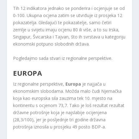
Tih 12 indikatora jednako se ponderira i ocjenjuje se od
0-100. Ukupna ocjena zatim se utvrđuje iz prosjeka 12
pokazatelja. Gledajući te pokazatelje, samo četiri
zemlje u svijetu imaju ocjenu 80 ili više, a to su Irska,
Singapur, Švicarska i Tajvan, što ih svrstava u kategoriju
ekonomski potpuno slobodnih država.
Pogledajmo sada stvari iz regionalne perspektive.
EUROPA
Iz regionalne perspektive,
Europa
je najjača u
ekonomskim slobodama. Možda malo čudi Njemačka
koja kao europska sila zauzima tek 10. mjesto na
kontinentu s ocjenom 73,7. Tako je loš rezultat rezultat
državne potrošnje koja je najslabije ocijenjena
(28,3/100), jer je posljednje tri godine državna
potrošnja iznosila u prosjeku 49 posto BDP-a.