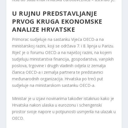
U RUJNU PREDSTAVLJANJE
PRVOG KRUGA EKONOMSKE
ANALIZE HRVATSKE
Primorac sudjeluje na sastanku Vijeća OECD-a na
ministarskoj razini, koji se održava 7. i 8. lipnja u Parizu.
Riječ je o forumu OECD-a na najvišoj razini, na kojem
sudjeluju ministarstva financija, gospodarstva, vanjskih
poslova, trgovine i drugih vladinih odjela iz zemalja
članica OECD-a i zemalja partnera te predstavnici
međunarodnih organizacija. Hrvatska po treći put
sudjeluje na ministarskom sastanku OECD-a.
Ministar je u izjavi novinarima također istaknuo kako je
Hrvatska nakon ulaska u eurozonu i schengenski
prostor svoje napore u potpunosti usmjerila na ulazak u
OECD.