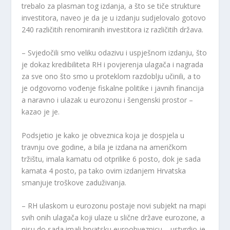
trebalo za plasman tog izdanja, a što se tiče strukture
investitora, naveo je da je u izdanju sudjelovalo gotovo
240 različitih renomiranih investitora iz različitih država.
– Svjedočili smo veliku odazivu i uspješnom izdanju, što
je dokaz kredibiliteta RH i povjerenja ulagača i nagrada
za sve ono što smo u proteklom razdoblju učinili, a to
je odgovorno vođenje fiskalne politike i javnih financija
a naravno i ulazak u eurozonu i šengenski prostor –
kazao je je.
Podsjetio je kako je obveznica koja je dospjela u
travnju ove godine, a bila je izdana na američkom
tržištu, imala kamatu od otprilike 6 posto, dok je sada
kamata 4 posto, pa tako ovim izdanjem Hrvatska
smanjuje troškove zaduživanja.
– RH ulaskom u eurozonu postaje novi subjekt na mapi
svih onih ulagača koji ulaze u slične države eurozone, a
nisu do sada imali hrvatsku euroobveznicu – ustvrdio je.