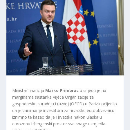
Ministar financija
Marko Primorac
u srijedu je na
marginama sastanka Vijeća Organizacije za
gospodarsku suradnju i razvoj (OECD) u Parizu ocijenilo
da je zanimanje investitora za hrvatsku euroobveznicu
iznimno te kazao da je Hrvatska nakon ulaska u
eurozonu i šengenski prostor sve snage usmjerila