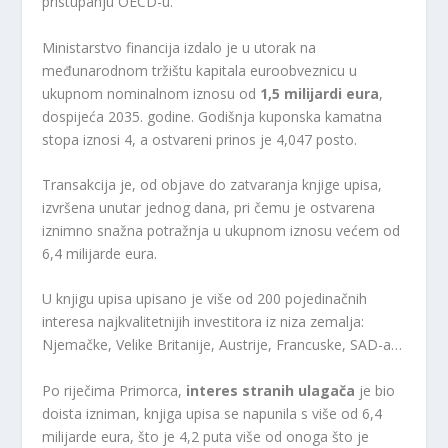
pristupanju OECD-u.
Ministarstvo financija izdalo je u utorak na
međunarodnom tržištu kapitala euroobveznicu u
ukupnom nominalnom iznosu od
1,5 milijardi eura
,
dospijeća 2035. godine. Godišnja kuponska kamatna
stopa iznosi 4, a ostvareni prinos je 4,047 posto.
Transakcija je, od objave do zatvaranja knjige upisa,
izvršena unutar jednog dana, pri čemu je ostvarena
iznimno snažna potražnja u ukupnom iznosu većem od
6,4 milijarde eura.
U knjigu upisa upisano je više od 200 pojedinačnih
interesa najkvalitetnijih investitora iz niza zemalja:
Njemačke, Velike Britanije, Austrije, Francuske, SAD-a…
Po riječima Primorca,
interes stranih ulagača
je bio
doista izniman, knjiga upisa se napunila s više od 6,4
milijarde eura, što je 4,2 puta više od onoga što je