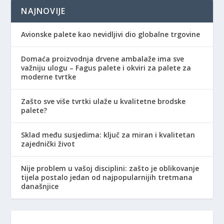
NAJNOVIJE
Avionske palete kao nevidljivi dio globalne trgovine
Domaća proizvodnja drvene ambalaže ima sve
važniju ulogu – Fagus palete i okviri za palete za
moderne tvrtke
Zašto sve više tvrtki ulaže u kvalitetne brodske
palete?
Sklad među susjedima: ključ za miran i kvalitetan
zajednički život
Nije problem u vašoj disciplini: zašto je oblikovanje
tijela postalo jedan od najpopularnijih tretmana
današnjice