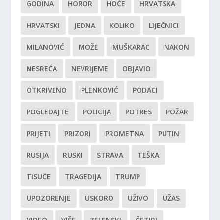
GODINA
HOROR
HOĆE
HRVATSKA
HRVATSKI
JEDNA
KOLIKO
LIJEČNICI
MILANOVIĆ
MOŽE
MUŠKARAC
NAKON
NESREĆA
NEVRIJEME
OBJAVIO
OTKRIVENO
PLENKOVIĆ
PODACI
POGLEDAJTE
POLICIJA
POTRES
POŽAR
PRIJETI
PRIZORI
PROMETNA
PUTIN
RUSIJA
RUSKI
STRAVA
TEŠKA
TISUĆE
TRAGEDIJA
TRUMP
UPOZORENJE
USKORO
UŽIVO
UŽAS
VIDEO
VIŠE
ZELENSKI
ČETIRI