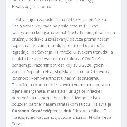
Hrvatskog Telekoma.
– Zahvaljujem zaposlenicima tvrtke Ericsson Nikola
Tesla Servisi koji rade na poslovima za HT, kao i
kolegicama i kolegama iz matične tvrtke angažiranim na
pružanju podrške u izvršavanju obveza prema našem
kupcu, na iskazanom trudu i predanosti u području
izgradnje i održavanja HT mreže. U svakom trenutku, a
osobito tijekom izvanrednih okolnosti COVID-19
pandemije i razornih potresa koji su u 2020. godini
zadesili Republiku Hrvatsku iskazali smo požrtvovnost,
izvrsnost i kompetentnost u našim isporukama.
Također, u ekonomski izazovnim vremenima porasta
cijena energenata, materijala i usluga te inflacije i
poremećaja u lancima opskrbe, ističemo se kao
pouzdan partner našem strateškom kupcu – izjavila je
Gordana Kovačević
predsjednik Ericssona Nikole Tesle
i predsjednik Nadzornog odbora Ericsson Nikola Tesla
Servisi.