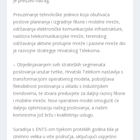
je preuzeti natrag.
Preuzimanje tehnološke jedinice koja obuhvaća
poslove planiranja i izgradnje fiksne i mobilne mreže,
održavanja elektroničke komunikacijske infrastrukture,
nadzora telekomunikacijske mreže, terenskog
održavanja aktivne pristupne mreže i pasivne mreže dio
je razvojne strategije Hrvatskog Telekoma.
– Objedinjavanjem svih strateških segmenata
poslovanja unutar tvrtke, Hrvatski Telekom nastavlja s
transformacijom operativnog modela, poboljšava
fleksibilnost poslovanja u skladu s industrijskim
trendovima, te stvara preduvjete za daljnji razvoj fiksne
i mobilne mreže. Novi operativni model omogućit će
daljnju optimizaciju našeg poslovanja, a našim
korisnicima još bržu i kvalitetniju uslugu.
Suradnja s ENTS-om tijekom proteklih godina bila je
iznimno velika u više područja, uključujući uspješno