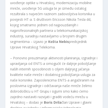
uvođenje optike u Hrvatskoj, modernizaciju mobilne
mreže, uvođenje 5G usluga te je između ostalog
rezultirala s najvećim razinom zadovoljstva korisnika u
povijesti HT-a. S društvom Ericsson Nikola Tesla dd,
kojeg smatramo jednim od najpouzdanijih i
najprofesionalnijih partnera u telekomunikacijskoj
industriji, suradnju nastavljamo u brojnim drugim
segmentima – izjavio je
Košta Nebis
predsjednik
Uprave Hrvatskog Telekoma.
– Ponovno preuzimanje aktivnosti planiranja, izgradnje i
upravljanja od ENTS-a omogućit će daljnje poboljšanje
naših internih sposobnosti s ciljem daljnjeg jačanja
kvalitete naše mreže i dodatnog poboljšanja usluga za
naše korisnike. Zaposlenicima ENTS-a angažiranim na
poslovima izgradnje i održavanja naše mreže želimo
dobrodošlicu u HT Grupu i sigurni smo kako ćemo
zajedno nastaviti razvijati i graditi vodeću mrežu u
Hrvatskoj – dodao je
Boris Drila
član Uprave i glavni
direktor za tehniku ​​i informacijske tehnologije