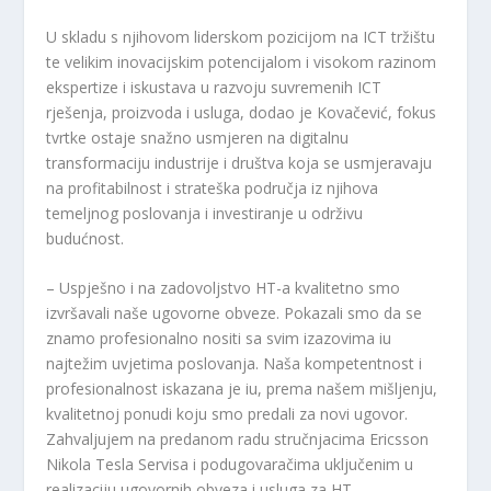
U skladu s njihovom liderskom pozicijom na ICT tržištu
te velikim inovacijskim potencijalom i visokom razinom
ekspertize i iskustava u razvoju suvremenih ICT
rješenja, proizvoda i usluga, dodao je Kovačević, fokus
tvrtke ostaje snažno usmjeren na digitalnu
transformaciju industrije i društva koja se usmjeravaju
na profitabilnost i strateška područja iz njihova
temeljnog poslovanja i investiranje u održivu
budućnost.
– Uspješno i na zadovoljstvo HT-a kvalitetno smo
izvršavali naše ugovorne obveze. Pokazali smo da se
znamo profesionalno nositi sa svim izazovima iu
najtežim uvjetima poslovanja. Naša kompetentnost i
profesionalnost iskazana je iu, prema našem mišljenju,
kvalitetnoj ponudi koju smo predali za novi ugovor.
Zahvaljujem na predanom radu stručnjacima Ericsson
Nikola Tesla Servisa i podugovaračima uključenim u
realizaciju ugovornih obveza i usluga za HT.