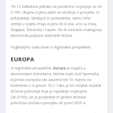
Tih 12 indikatora jednako se ponderira i ocjenjuje se od
0-100. Ukupna ocjena zatim se utvrđuje iz prosjeka 12
pokazatelja. Gledajući te pokazatelje, samo četiri
zemlje u svijetu imaju ocjenu 80 ili više, a to su Irska,
Singapur, Švicarska i Tajvan, što ih svrstava u kategoriju
ekonomski potpuno slobodnih država.
Pogledajmo sada stvari iz regionalne perspektive.
EUROPA
Iz regionalne perspektive,
Europa
je najjača u
ekonomskim slobodama. Možda malo čudi Njemačka
koja kao europska sila zauzima tek 10. mjesto na
kontinentu s ocjenom 73,7. Tako je loš rezultat rezultat
državne potrošnje koja je najslabije ocijenjena
(28,3/100), jer je posljednje tri godine državna
potrošnja iznosila u prosjeku 49 posto BDP-a.