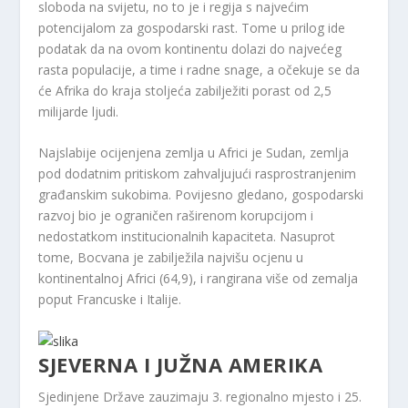
sloboda na svijetu, no to je i regija s najvećim
potencijalom za gospodarski rast. Tome u prilog ide
podatak da na ovom kontinentu dolazi do najvećeg
rasta populacije, a time i radne snage, a očekuje se da
će Afrika do kraja stoljeća zabilježiti porast od 2,5
milijarde ljudi.
Najslabije ocijenjena zemlja u Africi je Sudan, zemlja
pod dodatnim pritiskom zahvaljujući rasprostranjenim
građanskim sukobima. Povijesno gledano, gospodarski
razvoj bio je ograničen raširenom korupcijom i
nedostatkom institucionalnih kapaciteta. Nasuprot
tome, Bocvana je zabilježila najvišu ocjenu u
kontinentalnoj Africi (64,9), i rangirana više od zemalja
poput Francuske i Italije.
SJEVERNA I JUŽNA AMERIKA
Sjedinjene Države zauzimaju 3. regionalno mjesto i 25.