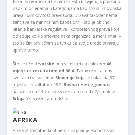
Irska je, recimo, na trećem mjestu u svijetu, s posebno
visokim ocjenama u kategorijama kao što su imovinska
prava i učinkovitost pravosuđa. Država također nema
zahtjeva za minimalnim kapitalom – što je obično
pitanje bankarske regulative i korporativnog prava koje
određuje koliko imovine neka organizacija mora imati –
što se čini privlačnim za tvrtku da svoje urede otvaraju
upravo tamo.
Što se tiče
Hrvatske
ona se nalazi na dalekom
46. ​​
mjestu s rezultatom od 66.4.
Takav rezultat nas
svrstava iza susjedne
Slovenije
koja se nalazi na 37.
mjestu s rezultatom 68.5.
Bosna i Hercegovina
a
nalaze se na 63. mjestu s rezultatom od 62,9, dok je
Srbija
58. s rezultatom 63.5.
AFRIKA
Afrika je trenutno kontinent s najmanje ekonomskih