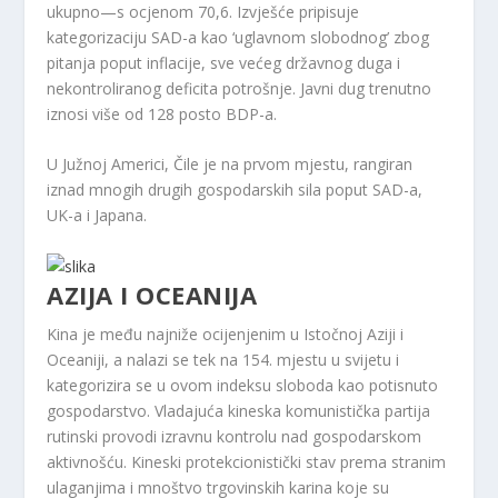
ukupno—s ocjenom 70,6. Izvješće pripisuje
kategorizaciju SAD-a kao ‘uglavnom slobodnog’ zbog
pitanja poput inflacije, sve većeg državnog duga i
nekontroliranog deficita potrošnje. Javni dug trenutno
iznosi više od 128 posto BDP-a.
U Južnoj Americi, Čile je na prvom mjestu, rangiran
iznad mnogih drugih gospodarskih sila poput SAD-a,
UK-a i Japana.
AZIJA I OCEANIJA
Kina je među najniže ocijenjenim u Istočnoj Aziji i
Oceaniji, a nalazi se tek na 154. mjestu u svijetu i
kategorizira se u ovom indeksu sloboda kao potisnuto
gospodarstvo. Vladajuća kineska komunistička partija
rutinski provodi izravnu kontrolu nad gospodarskom
aktivnošću. Kineski protekcionistički stav prema stranim
ulaganjima i mnoštvo trgovinskih karina koje su