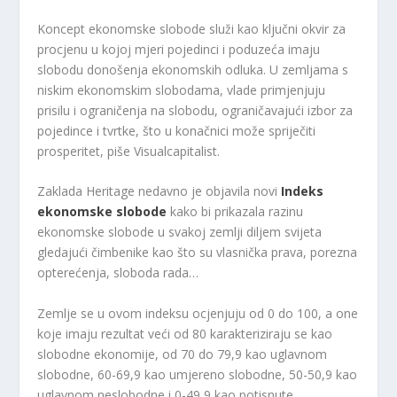
Koncept ekonomske slobode služi kao ključni okvir za
procjenu u kojoj mjeri pojedinci i poduzeća imaju
slobodu donošenja ekonomskih odluka. U zemljama s
niskim ekonomskim slobodama, vlade primjenjuju
prisilu i ograničenja na slobodu, ograničavajući izbor za
pojedince i tvrtke, što u konačnici može spriječiti
prosperitet, piše Visualcapitalist.
Zaklada Heritage nedavno je objavila novi
Indeks
ekonomske slobode
kako bi prikazala razinu
ekonomske slobode u svakoj zemlji diljem svijeta
gledajući čimbenike kao što su vlasnička prava, porezna
opterećenja, sloboda rada…
Zemlje se u ovom indeksu ocjenjuju od 0 do 100, a one
koje imaju rezultat veći od 80 karakteriziraju se kao
slobodne ekonomije, od 70 do 79,9 kao uglavnom
slobodne, 60-69,9 kao umjereno slobodne, 50-50,9 kao
uglavnom neslobodne i 0-49,9 kao potisnute.