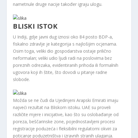
nametnule druge nacije također igraju ulogu.
BLISKI ISTOK
U Indiji, gdje javni dug iznosi oko 84 posto BDP-a,
fiskalno zdravlje je kategorija s najlošijim ocjenama.
Osim toga, veliki dio gospodarstva ostaje prilično
neformalan; veliki udio ljudi radi na poslovima bez
poreznih odrezaka, evidentiranih prihoda ili formalnih
ugovora koji ih štite, što dovodi u pitanje radne
slobode.
Možda se ne čudi da Ujedinjeni Arapski Emirati imaju
najveći rezultat na Bliskom istoku. UAE su proveli
različite mjere i inicijative, kao što su oslobađanje od
poreza, beščarinske zone, pojednostavljeni procesi
registracije poduzeća i fleksibilni regulatorni okviri za
poticanje poduzetništva i izravnih stranih ulaganja.