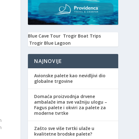
i
Blue Cave Tour
Trogir Boat Trips
Trogir Blue Lagoon
NAJNOVIJE
Avionske palete kao nevidljivi dio
globalne trgovine
Domaća proizvodnja drvene
e
ambalaže ima sve važniju ulogu –
Fagus palete i okviri za palete za
moderne tvrtke
m
h
Zašto sve više tvrtki ulaže u
kvalitetne brodske palete?