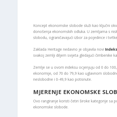
Koncept ekonomske slobode služi kao ključni okvi
donošenja ekonomskih odluka. U zemljama s nisk
slobodu, ograničavajući izbor za pojedince i tvrtke,
Zaklada Heritage nedavno je objavila novi
Indek
svakoj zemlji diljem svijeta gledajući čimbenike 
Zemlje se u ovom indeksu ocjenjuju od 0 do 100, 
ekonomije, od 70 do 79,9 kao uglavnom slobodn
neslobodne i 0-49,9 kao potisnute.
MJERENJE EKONOMSKE SLO
Ovo rangiranje koristi četiri široke kategorije sa p
ekonomske slobode.