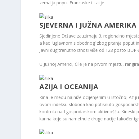
zemalja poput Francuske i Italije.
SJEVERNA I JUŽNA AMERIKA
Sjedinjene Države zauzimaju 3. regionalno mjesto
a kao ‘uglavnom slobodnog’ zbog pitanja poput inf
Javni dug trenutno iznosi više od 128 posto BDP-
U Južnoj Americi, Čile je na prvom mjestu, rangir
AZIJA I OCEANIJA
Kina je među najniže ocijenjenim u Istočnoj Aziji i
ovom indeksu sloboda kao potisnuto gospodarstvo.
kontrolu nad gospodarskom aktivnošću. Kineski pr
karina koje su nametnule druge nacije također igr