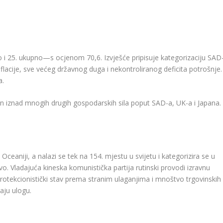
 i 25. ukupno—s ocjenom 70,6. Izvješće pripisuje kategorizaciju SAD
lacije, sve većeg državnog duga i nekontroliranog deficita potrošnje.
a.
an iznad mnogih drugih gospodarskih sila poput SAD-a, UK-a i Japana.
 Oceaniji, a nalazi se tek na 154. mjestu u svijetu i kategorizira se u
 Vladajuća kineska komunistička partija rutinski provodi izravnu
otekcionistički stav prema stranim ulaganjima i mnoštvo trgovinskih
aju ulogu.