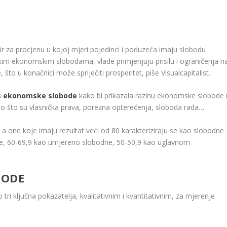
r za procjenu u kojoj mjeri pojedinci i poduzeća imaju slobodu
im ekonomskim slobodama, vlade primjenjuju prisilu i ograničenja n
 što u konačnici može spriječiti prosperitet, piše Visualcapitalist.
s ekonomske slobode
kako bi prikazala razinu ekonomske slobode 
kao što su vlasnička prava, porezna opterećenja, sloboda rada…
a one koje imaju rezultat veći od 80 karakteriziraju se kao slobodne
e, 60-69,9 kao umjereno slobodne, 50-50,9 kao uglavnom
BODE
o tri ključna pokazatelja, kvalitativnim i kvantitativnim, za mjerenje