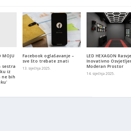
LO MOJU
Facebook oglašavanje –
LED HEXAGON Rasvje
sve što trebate znati
Inovativno Osvjetlje
 sestra
Moderan Prostor
13. siječnja 2025.
ku iz
14. siječnja 2025.
 ne bih
uku'