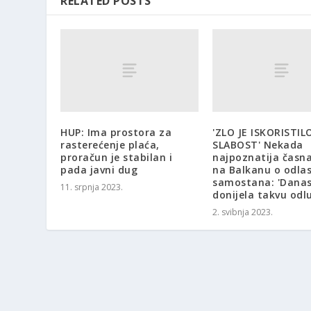
RELATED POSTS
HUP: Ima prostora za
'ZLO JE ISKORISTI
rasterećenje plaća,
SLABOST' Nekada
proračun je stabilan i
najpoznatija časna
pada javni dug
na Balkanu o odlas
samostana: 'Danas
11. srpnja 2023.
donijela takvu odl
2. svibnja 2023.