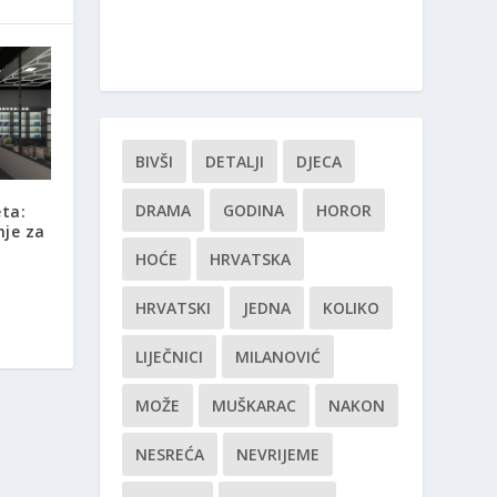
BIVŠI
DETALJI
DJECA
DRAMA
GODINA
HOROR
ta:
nje za
HOĆE
HRVATSKA
HRVATSKI
JEDNA
KOLIKO
LIJEČNICI
MILANOVIĆ
MOŽE
MUŠKARAC
NAKON
NESREĆA
NEVRIJEME