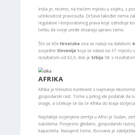
Irska je, recimo, na trećem mjestu u svijetu, s 
učinkovitost pravosuđa. Država također nema zah
regulative i korporativnog prava koje određuje ko
tvrtku da svoje urede otvaraju upravo tamo.
Što se tiče
Hrvatske
ona se nalazi na dalekom
4
susjedne
Slovenije
koja se nalazi na 37. mjestu s
rezultatom od 62,9, dok je
Srbija
58. s rezultatom
AFRIKA
Afrika je trenutno kontinent s najmanje ekonomski
gospodarski rast. Tome u prilog ide podatak da n
snage, a očekuje se da će Afrika do kraja stoljeća z
Najslabije ocijenjena zemlja u Africi je Sudan, 
sukobima. Povijesno gledano, gospodarski razvoj 
kapaciteta. Nasuprot tome, Bocvana je zabilježila 