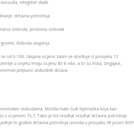
pravosuđa, integritet vlade
dravlje, državna potrošnja
etarna sloboda, poslovna sloboda
trgovine, sloboda ulaganja
e se od 0-100. Ukupna ocjena zatim se utvrđuje iz prosjeka 12
zemlje u svijetu imaju ocjenu 80 ili više, a to su Irska, Singapur,
ekonomski potpuno slobodnih država.
konomskim slobodama. Možda malo čudi Njemačka koja kao
u s ocjenom 73,7. Tako je loš rezultat rezultat državne potrošnje
osljednje tri godine državna potrošnja iznosila u prosjeku 49 posto BDP