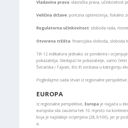
Vladavina prava
: vlasnička prava, učinkovitost 
Veličina države
: porezna opterećenja, fiskalno z
Regulatorna učinkovitost
: sloboda rada, mon
Otvorena tržišta
: financijska sloboda, sloboda 
Tih 12 indikatora jednako se ponderira i ocjenjuj
pokazatelja. Gledajući te pokazatelje, samo četiri 
Švicarska i Tajvan, što ih svrstava u kategoriju 
Pogledajmo sada stvari iz regionalne perspektive.
EUROPA
Iz regionalne perspektive,
Europa
je najjača u e
europska sila zauzima tek 10. mjesto na kontinent
koja je najslabije ocijenjena (28,3/100), jer je p
a.