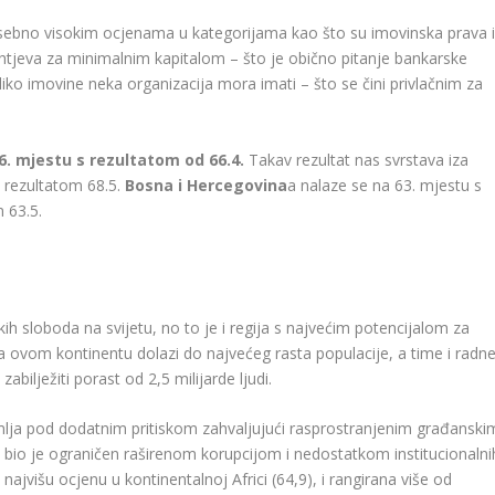
posebno visokim ocjenama u kategorijama kao što su imovinska prava 
tjeva za minimalnim kapitalom – što je obično pitanje bankarske
liko imovine neka organizacija mora imati – što se čini privlačnim za
6. ​​mjestu s rezultatom od 66.4.
Takav rezultat nas svrstava iza
 rezultatom 68.5.
Bosna i Hercegovina
a nalaze se na 63. mjestu s
 63.5.
h sloboda na svijetu, no to je i regija s najvećim potencijalom za
a ovom kontinentu dolazi do najvećeg rasta populacije, a time i radn
abilježiti porast od 2,5 milijarde ljudi.
zemlja pod dodatnim pritiskom zahvaljujući rasprostranjenim građanski
bio je ograničen raširenom korupcijom i nedostatkom institucionalni
najvišu ocjenu u kontinentalnoj Africi (64,9), i rangirana više od