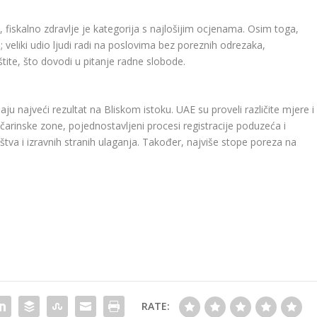
, fiskalno zdravlje je kategorija s najlošijim ocjenama. Osim toga,
; veliki udio ljudi radi na poslovima bez poreznih odrezaka,
 štite, što dovodi u pitanje radne slobode.
ju najveći rezultat na Bliskom istoku. UAE su proveli različite mjere i
čarinske zone, pojednostavljeni procesi registracije poduzeća i
ništva i izravnih stranih ulaganja. Također, najviše stope poreza na
RATE: