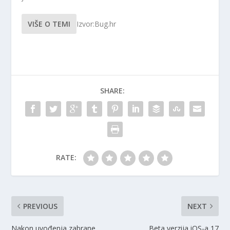
VIŠE O TEMI
Izvor:Bug.hr
SHARE:
RATE:
PREVIOUS
NEXT
Nakon uvođenja zabrane
Beta verzija iOS-a 17