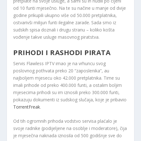
pretplate na svoje usluge, a sami su ih nudili po cijeni
od 10 funti mjesečno. Na te su načine u manje od dvije
godine prikupili ukupno više od 50.000 pretplatnika,
ostvarivši milijun funti ilegalne zarade. Sada smo iz
sudskih spisa doznali i drugu stranu – koliko košta
vođenje takve usluge masovnog piratstva.
PRIHODI I RASHODI PIRATA
Servis Flawless IPTV imao je na vrhuncu svog
poslovnog pothvata preko 20 “zaposlenika”, au
najboljem mjesecu oko 42.000 pretplatnika. Time su
imali prihode od preko 400.000 funti, a ostalim boljim
mjesecima prihodi su im iznosili preko 300.000 funti,
pokazuju dokumenti iz sudskog slučaja, koje je pribavio
TorrentFreak
.
Od tih ogromnih prihoda vodstvo servisa plaćalo je
svoje radnike (podijeljene na osoblje i moderatore), čija
je mjesečna naknada iznosila od 500 godišnje sve do