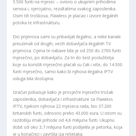
5.500 funti na mjesec – ovisno o ukupnim prihodima
servisa i, vjerojatno, rezultatima svakog zaposlenika.
Osim tih troškova, Flawless je plaćao i izvore ilegalnih
potoka te infrastrukturu.
Dio prijenosa sami su pribavljali ilegalno, a neke kanale
preuzimali od drugih, većih dobavljača ilegalnih TV
prijenosa. Cijena te nabave bila je od 250 do 2700 funti
mjesečno, po dobavljaču. Za tri do šest poslužitelja
koje su koristili mjesečno plaćali su čak i više, do 14.500
funti mjesečno, samo kako bi njihova ilegalna IPTV
usluga bila dostupna.
Izračun pokazuje kako je prosječni mjesečni trošak
zaposlenika, dobavljača i infrastrukture za Flawless
IPTV, tijekom njihova 22 mjeseca rada, bio 37.200
britanskih funti, odnosno preko 43.000 eura. U istom su
razdoblju imali prihode od 4,6 milijuna funti. Ukupnu
dobit od oko 3,7 milijuna funti podijelila je petorka, koja
je u konačnici i završila iza rešetaka.