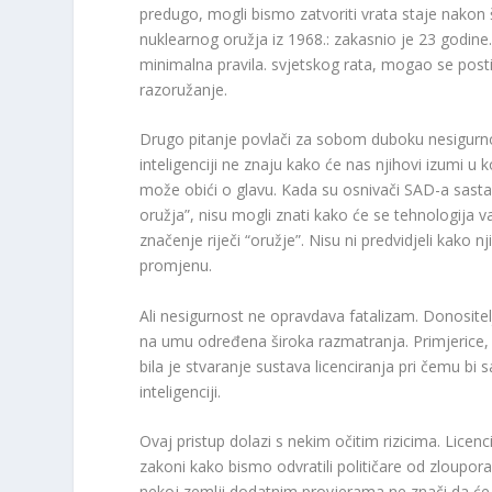
predugo, mogli bismo zatvoriti vrata staje nakon
nuklearnog oružja iz 1968.: zakasnio je 23 godin
minimalna pravila. svjetskog rata, mogao se posti
razoružanje.
Drugo pitanje povlači za sobom duboku nesigurnost
inteligenciji ne znaju kako će nas njihovi izumi 
može obići o glavu. Kada su osnivači SAD-a sastav
oružja”, nisu mogli znati kako će se tehnologija v
značenje riječi “oružje”. Nisu ni predvidjeli kako n
promjenu.
Ali nesigurnost ne opravdava fatalizam. Donositel
na umu određena široka razmatranja. Primjerice, 
bila je stvaranje sustava licenciranja pri čemu 
inteligenciji.
Ovaj pristup dolazi s nekim očitim rizicima. Licen
zakoni kako bismo odvratili političare od zloupor
nekoj zemlji dodatnim provjerama ne znači da će i