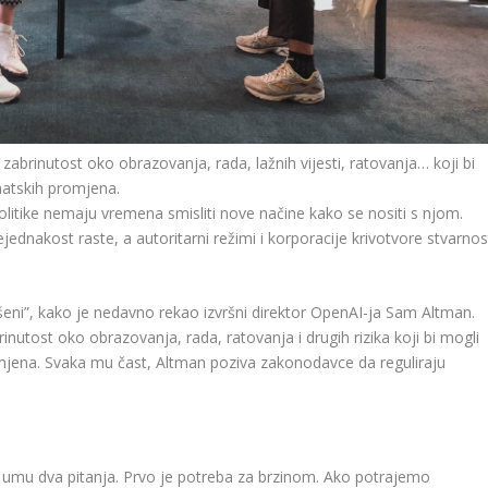
a zabrinutost oko obrazovanja, rada, lažnih vijesti, ratovanja… koji bi
limatskih promjena.
politike nemaju vremena smisliti nove načine kako se nositi s njom.
ejednakost raste, a autoritarni režimi i korporacije krivotvore stvarnos
šeni”, kako je nedavno rekao izvršni direktor OpenAI-ja Sam Altman.
brinutost oko obrazovanja, rada, ratovanja i drugih rizika koji bi mogli
 promjena. Svaka mu čast, Altman poziva zakonodavce da reguliraju
mu dva pitanja. Prvo je potreba za brzinom. Ako potrajemo