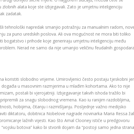
u zlobnih alata koje ste izbjegavali. Zato je umjetnu inteligenciju
žak zadatak.
rošli tehnološki napredak smanjio potražnju za manualnim radom, nov
ju za puno uredskih poslova. Ali ova mogućnost ne mora biti toliko
i bogatstvo i prihode koje generiraju umjetnu inteligenciju među
 problem. Nerad ne samo da nije umanjio veličinu feudalnih gospodara
A
a koristiti slobodno vrijeme. Umirovljenici često postaju tjeskobni je
 to događa u masovnim razmjerima u mlađim kohortama. Ako to nije
zam, postali bi vjerojatniji. Izbjegavanje takvih ishoda tražilo bi
 pripremili za snagu slobodnog vremena. Kao iu ranijim razdobljima,
etnosti, hobijima, čitanju i razmišljanju. Posljednje važno medijsko
staviti diktatoru, dobitnica Nobelove nagrade novinarka Maria Ressa žal
romicanje lažnih vijesti. Kao što Amal Clooney ističe u predgovoru
 “vojsku botova” kako bi stvorili dojam da “postoji samo jedna stran