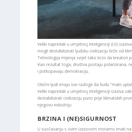
Veliki napredak u umjetnoj inteligenciji (UI) izaziv
mogli destabilizirati ljudsku civilizaciju brže od k
Tehnologija mijenja svijet tako brzo da kreatori 
Kao rezultat toga, društva postaju polarizirana, n
i potkopavaju demokraciju.
Obični ljudi imaju sve razloge da budu “malo upla
Veliki napredak u umjetnoj inteligenciji izaziva za
destabilizirati civilizaciju puno prije klimatskih
njegovu industriju.
BRZINA I (NE)SIGURNOST
U suočavanju s ovim izazovom moramo imati na u