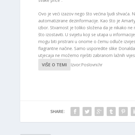
svake priče”.
Ovo je veći izazov nego što većina ljudi shvaća.
automatizirane dezinformacije. Kao što je Amarty
izbor. Stvarnost je toliko složena da je nikako n
što izostaviti. U svijetu koji se utapa u informacij
mogu biti pristrani u onome o čemu odluče izvijest
flagrantne načine. Samo usporedite slike Donald
utjecaja ne možemo riješiti zabranom lažnih vijes
VIŠE O TEMI
Izvor:Poslovni.hr
SHARE: