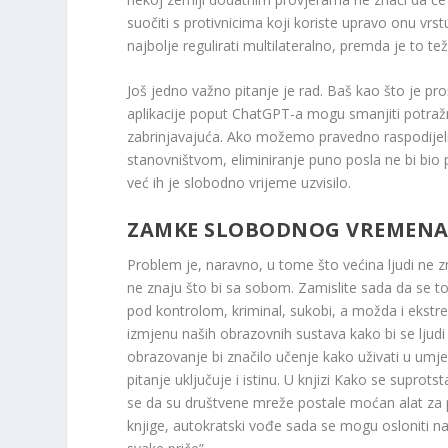
suočiti s protivnicima koji koriste upravo onu vrst
najbolje regulirati multilateralno, premda je to te
Još jedno važno pitanje je rad. Baš kao što je p
aplikacije poput ChatGPT-a mogu smanjiti potražn
zabrinjavajuća. Ako možemo pravedno raspodijelit
stanovništvom, eliminiranje puno posla ne bi bio
već ih je slobodno vrijeme uzvisilo.
ZAMKE SLOBODNOG VREMEN
Problem je, naravno, u tome što većina ljudi ne zn
ne znaju što bi sa sobom. Zamislite sada da se
pod kontrolom, kriminal, sukobi, a možda i ekstremi
izmjenu naših obrazovnih sustava kako bi se ljudi
obrazovanje bi značilo učenje kako uživati ​​u umj
pitanje uključuje i istinu. U knjizi Kako se suprot
se da su društvene mreže postale moćan alat za p
knjige, autokratski vođe sada se mogu osloniti na