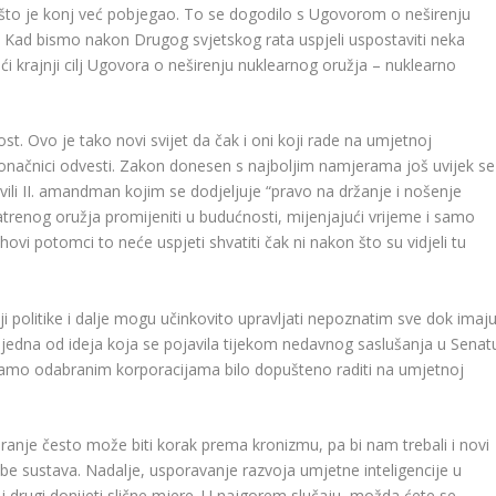
 što je konj već pobjegao. To se dogodilo s Ugovorom o neširenju
e. Kad bismo nakon Drugog svjetskog rata uspjeli uspostaviti neka
ći krajnji cilj Ugovora o neširenju nuklearnog oružja – nuklearno
. Ovo je tako novi svijet da čak i oni koji rade na umjetnoj
u konačnici odvesti. Zakon donesen s najboljim namjerama još uvijek se
ili II. amandman kojim se dodjeljuje “pravo na držanje i nošenje
atrenog oružja promijeniti u budućnosti, mijenjajući vrijeme i samo
jihovi potomci to neće uspjeti shvatiti čak ni nakon što su vidjeli tu
ji politike i dalje mogu učinkovito upravljati nepoznatim sve dok imaj
jedna od ideja koja se pojavila tijekom nedavnog saslušanja u Senat
bi samo odabranim korporacijama bilo dopušteno raditi na umjetnoj
ciranje često može biti korak prema kronizmu, pa bi nam trebali i novi
abe sustava. Nadalje, usporavanje razvoja umjetne inteligencije u
 drugi donijeti slične mjere. U najgorem slučaju, možda ćete se