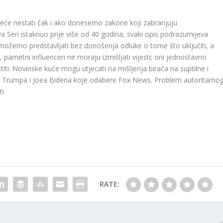
 Neće nestati čak i ako donesemo zakone koji zabranjuju
a Sen istaknuo prije više od 40 godina, svaki opis podrazumijeva
e možemo predstavljati bez donošenja odluke o tome što uključiti, a
e, pametni influenceri ne moraju izmišljati vijesti; oni jednostavno
iti. Novinske kuće mogu utjecati na mišljenja birača na suptilne i
a Trumpa i Joea Bidena koje odabere Fox News. Problem autoritarno
ti
RATE: