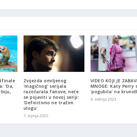
tfinale
Zvijezda omiljenog
VIDEO KOJI JE ZABAV
: 'Da,
'magičnog' serijala
MNOGE: Katy Perry 
rbiju,
razočarala fanove, neće
'pogubila' na krunid
se pojaviti u novoj seriji:
6. svibnja 2023.
'Definitivno ne tražim
ulogu'
7. srpnja 2023.