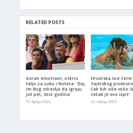
RELATED POSTS
Goran emotivan, otkrio
Hrvatska lovi četvr
želju za Luku i Noleta: 'Daj
Svjetskog prvenstva
im Bog zdravlja da igraju
čak bih više volio S
još pet, šest godina'
težak je ovo ispit'
15. lipnja 2023.
23. srpnja 2023.