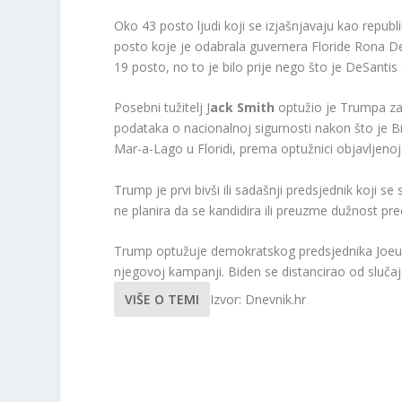
Oko 43 posto ljudi koji se izjašnjavaju kao republ
posto koje je odabrala guvernera Floride Rona D
19 posto, no to je bilo prije nego što je DeSanti
Posebni tužitelj J
ack Smith
optužio je Trumpa za 
podataka o nacionalnoj sigurnosti nakon što je Bi
Mar-a-Lago u Floridi, prema optužnici objavljenoj
Trump je prvi bivši ili sadašnji predsjednik koji 
ne planira da se kandidira ili preuzme dužnost pr
Trump optužuje demokratskog predsjednika Joeu B
njegovoj kampanji. Biden se distancirao od slučaja
VIŠE O TEMI
Izvor: Dnevnik.hr