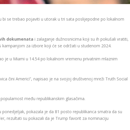
 bi se trebao pojaviti u utorak u tri sata poslijepodne po lokalnom
jivih dokumenata
i zalaganje dužnosnicima koji su ih pokušali vratiti,
i s kampanjom za izbore koji će se održati u studenom 2024.
tigao je u Miami u 14.54 po lokalnom vremenu privatnim mlaznim
vica čini Americi”, napisao je na svojoj društvenoj mreži Truth Social
u popularnost među republikanskim glasačima.
i u ponedjeljak, pokazala je da 81 posto republikanca smatra da su
er, rezultati su pokazali da je Trump favorit za nominaciju