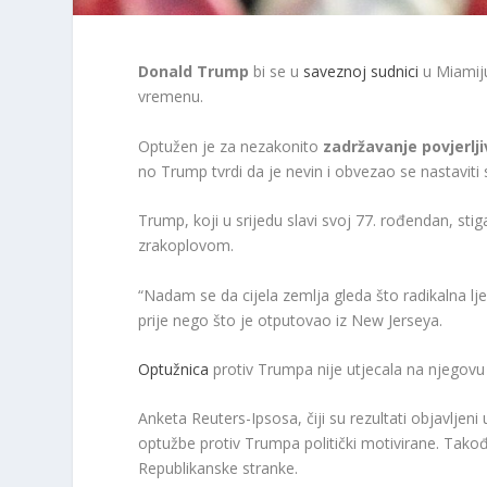
Donald Trump
bi se u
saveznoj sudnici
u Miamiju
vremenu.
Optužen je za nezakonito
zadržavanje povjerl
no Trump tvrdi da je nevin i obvezao se nastavit
Trump, koji u srijedu slavi svoj 77. rođendan, s
zrakoplovom.
“Nadam se da cijela zemlja gleda što radikalna lje
prije nego što je otputovao iz New Jerseya.
Optužnica
protiv Trumpa nije utjecala na njegov
Anketa Reuters-Ipsosa, čiji su rezultati objavljen
optužbe protiv Trumpa politički motivirane. Takođ
Republikanske stranke.