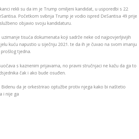
ikanci rekli su da im je Trump omiljeni kandidat, u usporedbi s 22
eSantisa. Početkom svibnja Trump je vodio ispred DeSantisa 49 prije
s službeno objavio svoju kandidaturu.
uzimanje tisuća dokumenata koji sadrže neke od najpovjerljivijih
jelu kuću napustio u siječnju 2021. te da ih je čuvao na svom imanju
 prošlog tjedna.
se suočava s kaznenim prijavama, no pravni stručnjaci ne kažu da ga to
edsjednika čak i ako bude osuđen.
idenu da je orkestrirao optužbe protiv njega kako bi naštetio
 i nije ga