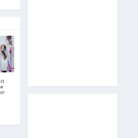
IO
se
bi!