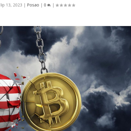
|
lip 13, 2023
|
Posao
|
0
|