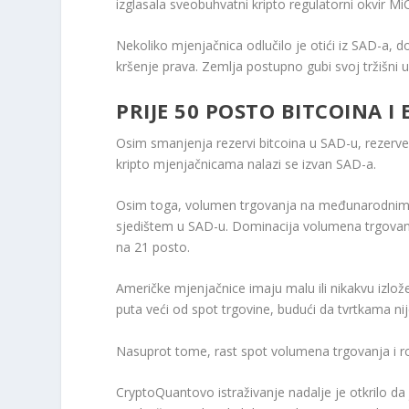
izglasala sveobuhvatni kripto regulatorni okvir Mi
Nekoliko mjenjačnica odlučilo je otići iz SAD-a, 
kršenje prava. Zemlja postupno gubi svoj tržišni u
PRIJE 50 POSTO BITCOINA I
Osim smanjenja rezervi bitcoina u SAD-u, rezer
kripto mjenjačnicama nalazi se izvan SAD-a.
Osim toga, volumen trgovanja na međunarodnim k
sjedištem u SAD-u. Dominacija volumena trgovanja
na 21 posto.
Američke mjenjačnice imaju malu ili nikakvu izlož
puta veći od spot trgovine, budući da tvrtkama ni
Nasuprot tome, rast spot volumena trgovanja i ro
CryptoQuantovo istraživanje nadalje je otkrilo da 