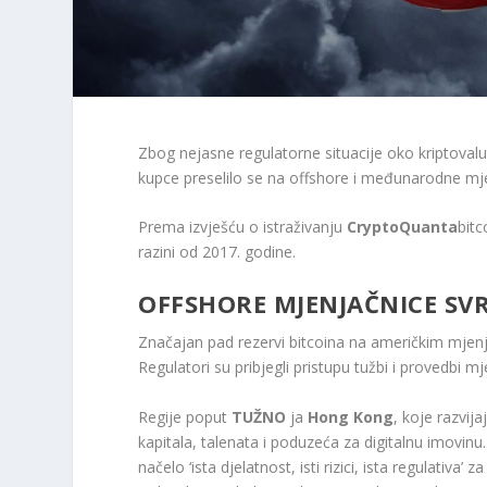
Zbog nejasne regulatorne situacije oko kriptovalut
kupce preselilo se na offshore i međunarodne mj
Prema izvješću o istraživanju
CryptoQuanta
bitc
razini od 2017. godine.
OFFSHORE MJENJAČNICE SV
Značajan pad rezervi bitcoina na američkim mjenjač
Regulatori su pribjegli pristupu tužbi i provedbi mje
Regije poput
TUŽNO
ja
Hong Kong
, koje razvij
kapitala, talenata i poduzeća za digitalnu imovinu
načelo ‘ista djelatnost, isti rizici, ista regulativa