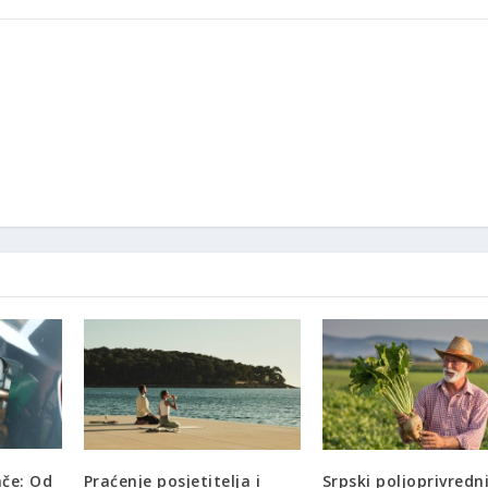
ače: Od
Praćenje posjetitelja i
Srpski poljoprivredni