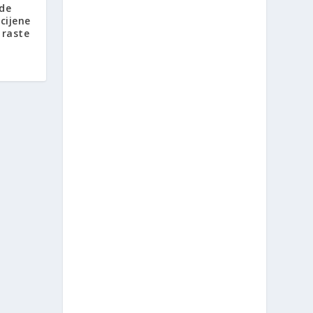
ide
 cijene
 raste