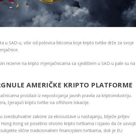
a u SAD-u, više od polovica bitcoina koje kripto tvrtke drže za svoje
enjačnice.
oin rezerve na kripto mjenjačnicama sa sjedištem u SAD-u pale su na
RGNULE AMERIČKE KRIPTO PLATFORME
nicama proizlazi iz nepostojanja jasnih pravila za kriptoindustriju.
ra, tjerajući kripto tvrtke na offshore lokacije.
aju sveobuhvatne zakone za ekosustave u nastajanju, bilježe priljev
. Hong Kong se posebno otvorio kripto tvrtkama i izjavio da će usvojit
’ za subjekte slične tradicionalnim financijskim tvrtkama, dok je EU