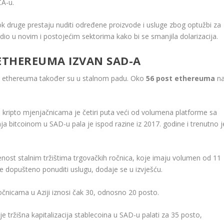
CA-u.
dok druge prestaju nuditi određene proizvode i usluge zbog optužbi za
dio u novim i postojećim sektorima kako bi se smanjila dolarizacija.
 ETHEREUMA IZVAN SAD-A
ve ethereuma također su u stalnom padu. Oko
56 post ethereuma
n
ripto mjenjačnicama je četiri puta veći od volumena platforme sa
 bitcoinom u SAD-u pala je ispod razine iz 2017. godine i trenutno j
enost stalnim tržištima trgovačkih ročnica, koje imaju volumen od 11
je dopušteno ponuditi uslugu, dodaje se u izvješću.
čnicama u Aziji iznosi čak 30, odnosno 20 posto.
je tržišna kapitalizacija stablecoina u SAD-u palati za 35 posto,