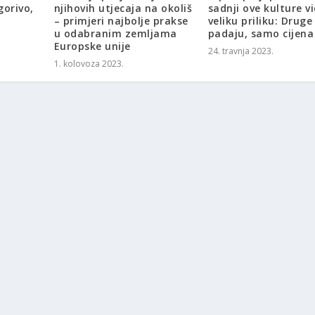
gorivo,
njihovih utjecaja na okoliš
sadnji ove kulture v
– primjeri najbolje prakse
veliku priliku: Druge
u odabranim zemljama
padaju, samo cijena
Europske unije
24. travnja 2023.
1. kolovoza 2023.