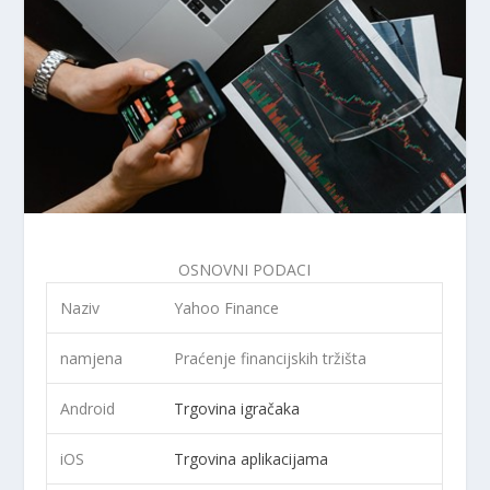
OSNOVNI PODACI
Naziv
Yahoo Finance
namjena
Praćenje financijskih tržišta
Android
Trgovina igračaka
iOS
Trgovina aplikacijama