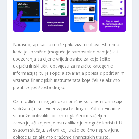
Naravno, aplikacija može prikazivati ​​i obavijesti onda
kada je to važno (moguće je samostalno namještati
upozorenja za cijene vrijednosnice za koje želite
uključiti ili isključiti obavijesti za različite kategorije
informacija), tu je i opcija stvaranja popisa s podržanim
vrstama financijskih instrumenata koje želi se aktivno
pratiti te još štošta drugo.
Osim odličnih mogućnosti i prilične količine informacija i
sadržaja (tu su i videozapisi te drugo), Yahoo Finance
se može pohvaliti i prilično uglađenim sučeljem
zahvaljujući kojem je ovu aplikaciju moguće koristiti. U
svakom slučaju, svi oni koji traže odlično napravljenu
aplikaciju za aktivno praćenje financijskih tržišta,