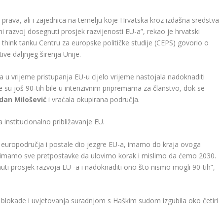
a prava, ali i zajednica na temelju koje Hrvatska kroz izdašna sredstva
i razvoj dosegnuti prosjek razvijenosti EU-a”, rekao je hrvatski
m think tanku Centru za europske političke studije (CEPS) govorio o
ive daljnjeg širenja Unije.
a u vrijeme pristupanja EU-u cijelo vrijeme nastojala nadoknaditi
e su još 90-tih bile u intenzivnim pripremama za članstvo, dok se
dan Milošević
i vraćala okupirana područja.
institucionalno približavanje EU.
 europodručja i postale dio jezgre EU-a, imamo do kraja ovoga
le imamo sve pretpostavke da ulovimo korak i mislimo da ćemo 2030.
uti prosjek razvoja EU -a i nadoknaditi ono što nismo mogli 90-tih”,
 blokade i uvjetovanja suradnjom s Haškim sudom izgubila oko četiri