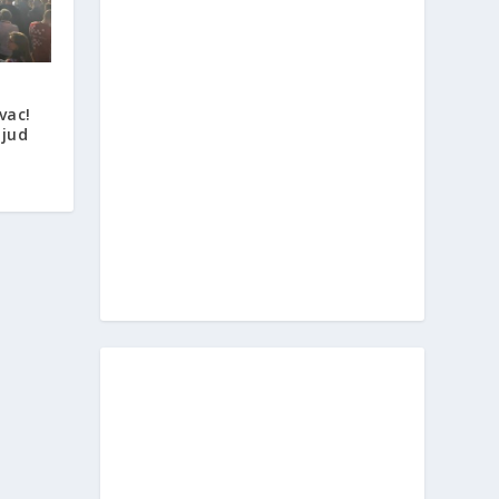
vac!
ljud