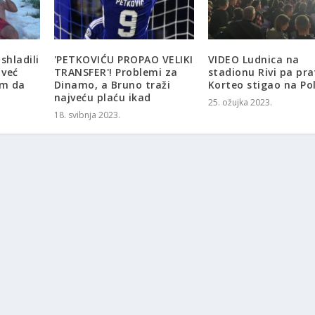
shladili
'PETKOVIĆU PROPAO VELIKI
VIDEO Ludnica na
 već
TRANSFER'! Problemi za
stadionu Rivi pa pra
em da
Dinamo, a Bruno traži
Korteo stigao na Po
najveću plaću ikad
25. ožujka 2023.
18. svibnja 2023.