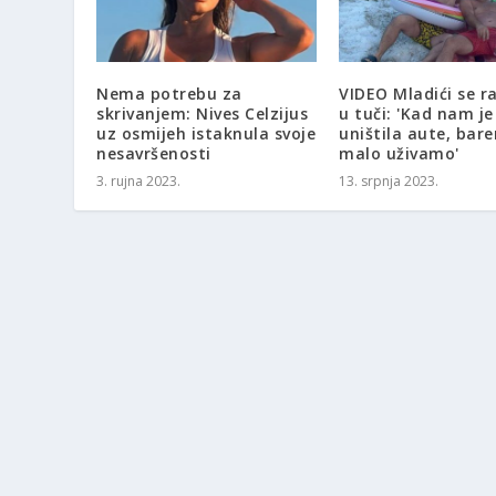
Nema potrebu za
VIDEO Mladići se ra
skrivanjem: Nives Celzijus
u tuči: 'Kad nam je
uz osmijeh istaknula svoje
uništila aute, bar
nesavršenosti
malo uživamo'
3. rujna 2023.
13. srpnja 2023.