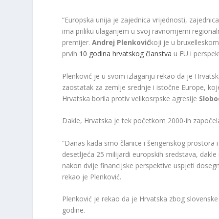
“Europska unija je zajednica vrijednosti, zajednic
ima priliku ulaganjem u svoj ravnomjerni regionaln
premijer.
Andrej Plenković
koji je u bruxellesko
prvih
10 godina hrvatskog članstva
u EU i perspekt
Plenković je u svom izlaganju rekao da je Hrvatsk
zaostatak za zemlje srednje i istočne Europe, koj
Hrvatska borila protiv velikosrpske agresije
Slobo
Dakle, Hrvatska je tek početkom 2000-ih započela 
“Danas kada smo članice i šengenskog prostora i
desetljeća 25 milijardi europskih sredstava, dak
nakon dvije financijske perspektive uspjeti dosegn
rekao je Plenković.
Plenković je rekao da je Hrvatska zbog slovenske
godine.