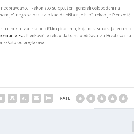
 i neopravdano. “Nakon što su optuženi generali oslobođeni na
m je’, nego se nastavilo kao da ništa nije bilo”, rekao je Plenković.
usa u nekim vanjskopolitičkim pitanjima, koja neki smatraju jednim o
cioniranje EU
, Plenković je rekao da to ne podržava. Za Hrvatsku i za
a zaštitu od preglasava
RATE: