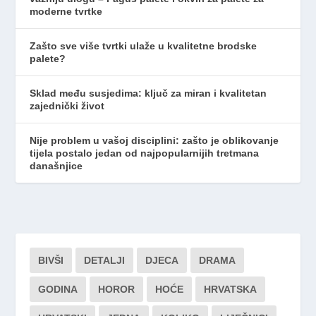
moderne tvrtke
Zašto sve više tvrtki ulaže u kvalitetne brodske
palete?
Sklad među susjedima: ključ za miran i kvalitetan
zajednički život
Nije problem u vašoj disciplini: zašto je oblikovanje
tijela postalo jedan od najpopularnijih tretmana
današnjice
BIVŠI
DETALJI
DJECA
DRAMA
GODINA
HOROR
HOĆE
HRVATSKA