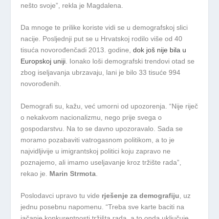
nešto svoje”, rekla je Magdalena.
Da mnoge te prilike koriste vidi se u demografskoj slici
nacije. Posljednji put se u Hrvatskoj rodilo više od 40
tisuća novorođenčadi 2013. godine,
dok još nije bila u
Europskoj uniji
. Ionako loši demografski trendovi otad se
zbog iseljavanja ubrzavaju, lani je bilo 33 tisuće 994
novorođenih.
Demografi su, kažu, već umorni od upozorenja. “Nije riječ
o nekakvom nacionalizmu, nego prije svega o
gospodarstvu. Na to se davno upozoravalo. Sada se
moramo pozabaviti vatrogasnom politikom, a to je
najvidljivije u imigrantskoj politici koju zapravo ne
poznajemo, ali imamo useljavanje kroz tržište rada”,
rekao je.
Marin Strmota
.
Poslodavci upravo tu vide
rješenje za demografiju
, uz
jednu posebnu napomenu. “Treba sve karte baciti na
jačanje konkurentnosti tržišta rada, a to onda uključuje