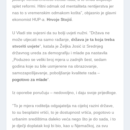
splet reformi. Hitni odmak od mentaliteta rentijerstva jer
nas to s vremenskim odmakom košta”, objasnio je glavni
ekonomist HUP-a.
Hrvoje Stojić
.
U Vladi ste svjesni da su bolji uvjeti nužni. “Država ne
može utjecati na samo rađanje,
država je ta koja treba
stvoriti uvjete
“, katala je Željka Josić iz Srednjeg
državnog ureda za demografiju i mlade pa nastavila
„Poduzeo se veliki broj mjera u zadnjih šest, sedam
godina koje su bile usmjerene na obrazovanje,
samozapošljavanje, poboljšanje kvalitete rada –
pogotovo za mlade
“.
Iz oporebe poručuju – nedovoljno, i daju svoje prijedloge.
“To je mjera roditelja odgajatelja na cijeloj razini države,
to su besplatni vrtići, to je dostupnost vrtića, pogotovo u
urbanim središtima daleko veća nego što je do sada, i to
je dječji doplatak koji bi bio, kao u Njemačkoj, za svu