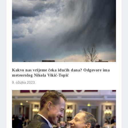
Kakvo nas vrijeme čeka idućih dana? Odgovore ima
meteorolog Nikola Vikić-Topić
9. ožujka 2023.