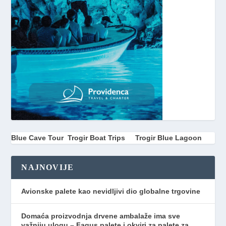
Blue Cave Tour
Trogir Boat Trips
Trogir Blue Lagoon
NAJNOVIJE
Avionske palete kao nevidljivi dio globalne trgovine
Domaća proizvodnja drvene ambalaže ima sve
važniju ulogu – Fagus palete i okviri za palete za