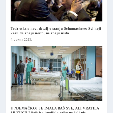
Todt otkrio novi detalj o stanju Schumachere: Svi koji
kažu da znaju nešto, ne znaju ništa…
4. travnja 2023.
U NJEMAČKOJ JE IMALA BAŠ SVE, ALI VRATILA
SE KUĆI! Liječnica ispričala zašto ne žali niti