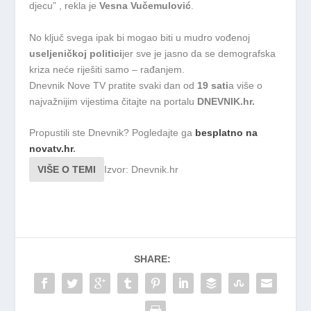
djecu” , rekla je
Vesna Vučemulović
.
No ključ svega ipak bi mogao biti u mudro vođenoj
useljeničkoj politici
jer sve je jasno da se demografska
kriza neće riješiti samo – rađanjem.
Dnevnik Nove TV pratite svaki dan od
19 sati
a više o
najvažnijim vijestima čitajte na portalu
DNEVNIK.hr.
Propustili ste Dnevnik? Pogledajte ga
besplatno na
novatv.hr
.
VIŠE O TEMI
Izvor: Dnevnik.hr
SHARE: