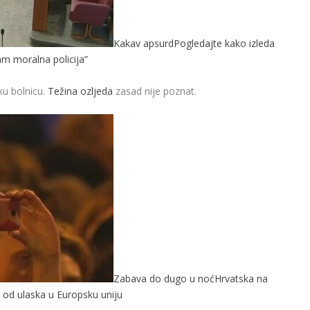
Kakav apsurd
Pogledajte kako izleda
am moralna policija”
ku bolnicu.
Težina ozljeda
zasad nije poznat.
Zabava do dugo u noć
Hrvatska na
 od ulaska u Europsku uniju