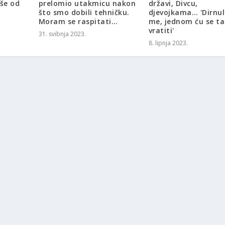
iše od
prelomio utakmicu nakon
državi, Divcu,
što smo dobili tehničku.
djevojkama… 'Dirnul
Moram se raspitati…
me, jednom ću se t
vratiti'
31. svibnja 2023.
8. lipnja 2023.