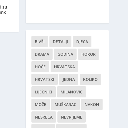
i su
amo
BIVŠI
DETALJI
DJECA
DRAMA
GODINA
HOROR
HOĆE
HRVATSKA
HRVATSKI
JEDNA
KOLIKO
LIJEČNICI
MILANOVIĆ
MOŽE
MUŠKARAC
NAKON
NESREĆA
NEVRIJEME