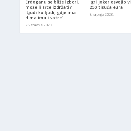
Erdoganu se bliže izbori,
igri Joker osvojio v
može li srce izdržati?
250 tisuća eura
'Ljudi ko ljudi, gdje ima
8. srpnja 2023.
dima ima i vatre'
28. travnja 2023.