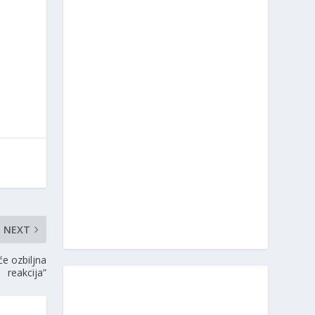
NEXT
će ozbiljna
reakcija”