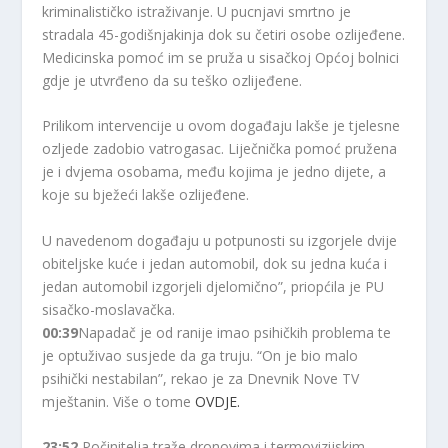
kriminalističko istraživanje. U pucnjavi smrtno je
stradala 45-godišnjakinja dok su četiri osobe ozlijeđene.
Medicinska pomoć im se pruža u sisačkoj Općoj bolnici
gdje je utvrđeno da su teško ozlijeđene.
Prilikom intervencije u ovom događaju lakše je tjelesne
ozljede zadobio vatrogasac. Liječnička pomoć pružena
je i dvjema osobama, među kojima je jedno dijete, a
koje su bježeći lakše ozlijeđene.
U navedenom događaju u potpunosti su izgorjele dvije
obiteljske kuće i jedan automobil, dok su jedna kuća i
jedan automobil izgorjeli djelomično”, priopćila je PU
sisačko-moslavačka.
00:39
Napadač je od ranije imao psihičkih problema te
je optuživao susjede da ga truju. “On je bio malo
psihički nestabilan”, rekao je za Dnevnik Nove TV
mještanin. Više o tome
OVDJE.
23:52
Počinitelja traže dronovima i termovizijskim