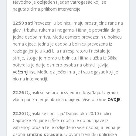
Navodno je ozlijeđen i jedan vatrogasac koji se
nagutao dima prilikom intervencije.
22:59 sati
Prevezeni u bolnicu imaju prostrijelne rane na
glavi, trbuhu, rukama i nogama. Hitna je potvrdila da je
jedna osoba mrtva. Među osmero prevezenih u bolnicu
nema djece. Jedna je osoba u bolnicu prevezena iz
razloga jer je u kući bila na respiratoru i nestalo je
struje, stoga je morao u bolnicu. Hitna služba iz Šiška
potvrdila je da je osmero osoba na obradi, javlja
Večernji list.
Među ozlijeđenima je i vatrogasac koji je
bio na intervenciji.
22:26
Oglasili su se brojni svjedoci događaja. U gradu
vlada panika jer je ubojica u bijegu. Više o tome
OVDJE.
22:20
Oglasila se i policija.”Danas oko 20:10 u ulici
Capraške Poljane u Šišku došlo je do pucnjave iz
vatrenog oružja te je ozlijeđeno više osoba, a jedna je
osoba
smrtno stradala
. U ovom trenutku policijska