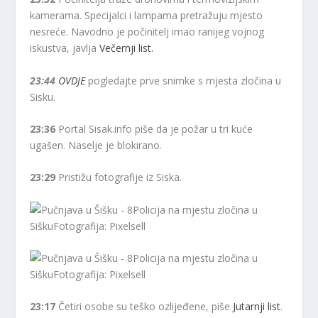
kamerama. Specijalci i lampama pretražuju mjesto
nesreće. Navodno je počinitelj imao ranijeg vojnog
iskustva, javlja
Večernji list.
23:44
OVDJE
pogledajte prve snimke s mjesta zločina u
Sisku.
23:36
Portal Sisak.info piše da je požar u tri kuće
ugašen. Naselje je blokirano.
23:29
Pristižu fotografije iz Siska.
Policija na mjestu zločina u
Sišku
Fotografija: Pixelsell
Policija na mjestu zločina u
Sišku
Fotografija: Pixelsell
23:17
Četiri osobe su teško ozlijeđene, piše
Jutarnji list
.