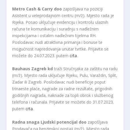
Metro Cash & Carry doo
zapošljava na poziciji
Asistent u veleprodajnom centru (m/ž). Mjesto rada je
Rijeka. Posao uključuje evidenciju i kontrolu ulaznih
računa te komunikaciju i suradnju s nadležnim
inspekcijama i ostalim nadležnim tijelima RH.
Poslodavac nudi atraktivna primanja i bonuse te
mogućnost napredovanja unutar tvrtke. Prijavite se
možete do 24.07.2023. putem
crta
.
Bauhaus Zagreb kd
traži Stručnjaka za zaštitu na radu
(m/ž). Mjesto rada uključuje Rijeku, Pulu, Varaždin, Split,
Zadar ili Zagreb. Poslodavac nudi beneficije poput
trinaeste plaće, nagrade za radne rezultate, prigodnih
godišnjih nagrada, naknade za topli obrok i službenog
telefona i računala. Prijavite se možete do 31.07.2023.
putem
crta
.
Radna snaga Ljudski potencijal doo
zapošljava
Prodavača na benzinskoj postaji (m/ž). Mjesto rada