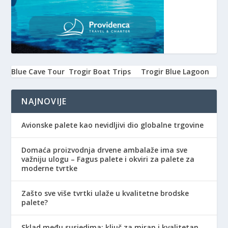
Blue Cave Tour
Trogir Boat Trips
Trogir Blue Lagoon
NAJNOVIJE
Avionske palete kao nevidljivi dio globalne trgovine
Domaća proizvodnja drvene ambalaže ima sve
važniju ulogu – Fagus palete i okviri za palete za
moderne tvrtke
Zašto sve više tvrtki ulaže u kvalitetne brodske
palete?
Sklad među susjedima: ključ za miran i kvalitetan