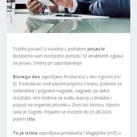
Tražite posao? U suradnji s portalom
posao.hr
donosimo vam ovotjedno ponudu 10 atraktivnih oglasa
za posao. Sretno pri zapošljavanju!
Biovega doo
zapošljava Prodavača u eko trgovini (m/
ž). Poslodavac nudi plaćeni prijevoz i hranu, poklone za
rođendane i prigodne nagrade, nagrade za radne
rezultate, više bodova za svaku kupnju u bio&bio i
popust na organski jelovnik u Zrno bio bistrou. Mjesto
rada je Zagreb. Prijavite se možete do 01.08.2023.
putem
crta
.
To je istina
zapošljava prodavača / blagajnika (m/ž) u