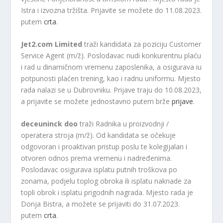
Istra i izvozna tržišta. Prijavite se možete do 11.08.2023.
putem
crta
.
Jet2.com Limited
traži kandidata za poziciju Customer
Service Agent (m/ž). Poslodavac nudi konkurentnu plaću
i rad u dinamičnom vremenu zaposlenika, a osigurava iu
potpunosti plaćen trening, kao i radnu uniformu. Mjesto
rada nalazi se u Dubrovniku. Prijave traju do 10.08.2023,
a prijavite se možete jednostavno putem brže
prijave
.
deceuninck doo
traži Radnika u proizvodnji /
operatera stroja (m/ž). Od kandidata se očekuje
odgovoran i proaktivan pristup poslu te kolegijalan i
otvoren odnos prema vremenu i nadređenima.
Poslodavac osigurava isplatu putnih troškova po
zonama, podjelu toplog obroka ili isplatu naknade za
topli obrok i isplatu prigodnih nagrada. Mjesto rada je
Donja Bistra, a možete se prijaviti do 31.07.2023.
putem
crta
.