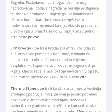
Zagrebu. Poslodavac nudi mogućnost internog
napredovanja i dodjele nagrada na temelju postignuća,
te izbor Najprodavača i Najkolega. Od kandidata se
očekuju komunikacijske i prodajne vještine te
motiviranost i usmjerenost ka cilju. Ako ste prepoznati
u ovom opisu, prijavite se do 28. srpnja 2023. preko
brze ceste
prijave
.
LPP Croatia doo
traži Prodavača (m/ž). Poslodavac
nudi atraktivna primanja s bonusima, naknadu za
prijevoz i topli obrok, fleksibilno radno vrijeme,
besplatnu Multisport karticu i dodatne pogodnosti pri
kupnji. Mjesto rada je više lokacija navedenih u oglasu,
a prijaviti se možete do 24.07.2023. putem
crta
.
Thermo Stone doo
traži kandidata za mjesto Voditelja
prodajnog područja (m/ž). Za ovaj je posao potrebno
poznavanje građevinskih materijala, trendova i
sudionika na građevinskom tržištu te komunikacijske
vještine i orijentiranost u timskom radu . Mjesto rada je