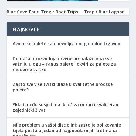
Blue Cave Tour
Trogir Boat Trips
Trogir Blue Lagoon
NAJNOVIJE
Avionske palete kao nevidljivi dio globalne trgovine
Domaća proizvodnja drvene ambalaže ima sve
važniju ulogu – Fagus palete i okviri za palete za
moderne tvrtke
Zašto sve više tvrtki ulaže u kvalitetne brodske
palete?
Sklad među susjedima: ključ za miran i kvalitetan
zajednički život
Nije problem u vašoj disciplini: zašto je oblikovanje
tijela postalo jedan od najpopularnijih tretmana
današnjice