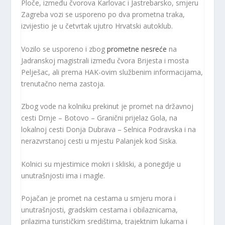
Ploče, između čvorova Karlovac i Jastrebarsko, smjeru
Zagreba vozi se usporeno po dva prometna traka,
izvijestio je u četvrtak ujutro Hrvatski autoklub.
Vozilo se usporeno i zbog
prometne nesreće
na
Jadranskoj magistrali između čvora Brijesta i mosta
Pelješac, ali prema HAK-ovim službenim informacijama,
trenutačno nema zastoja.
Zbog vode na kolniku prekinut je promet na državnoj
cesti Drnje – Botovo – Granični prijelaz Gola, na
lokalnoj cesti Donja Dubrava – Selnica Podravska i na
nerazvrstanoj cesti u mjestu Palanjek kod Siska.
Kolnici su mjestimice mokri i skliski, a ponegdje u
unutrašnjosti ima i magle.
Pojačan je promet na cestama u smjeru mora i
unutrašnjosti, gradskim cestama i obilaznicama,
prilazima turističkim središtima, trajektnim lukama i