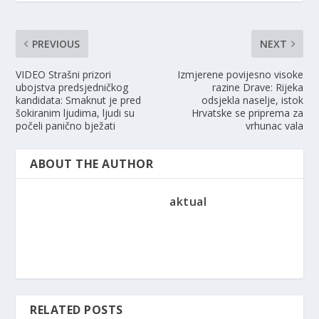
PREVIOUS
NEXT
VIDEO Strašni prizori
Izmjerene povijesno visoke
ubojstva predsjedničkog
razine Drave: Rijeka
kandidata: Smaknut je pred
odsjekla naselje, istok
šokiranim ljudima, ljudi su
Hrvatske se priprema za
počeli panično bježati
vrhunac vala
ABOUT THE AUTHOR
aktual
RELATED POSTS